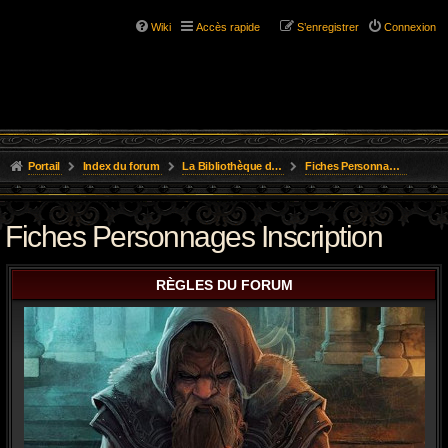
Wiki
Accès rapide
S’enregistrer
Connexion
Portail
Index du forum
La Bibliothèque de l'Aube
Fiches Personnages Inscription
Fiches Personnages Inscription
RÈGLES DU FORUM