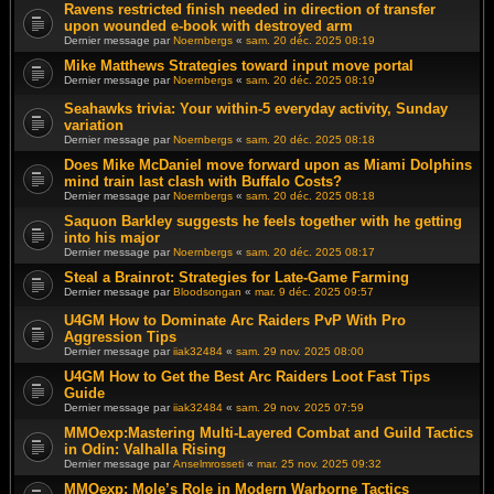
Ravens restricted finish needed in direction of transfer
upon wounded e-book with destroyed arm
Dernier message par
Noernbergs
«
sam. 20 déc. 2025 08:19
Mike Matthews Strategies toward input move portal
Dernier message par
Noernbergs
«
sam. 20 déc. 2025 08:19
Seahawks trivia: Your within-5 everyday activity, Sunday
variation
Dernier message par
Noernbergs
«
sam. 20 déc. 2025 08:18
Does Mike McDaniel move forward upon as Miami Dolphins
mind train last clash with Buffalo Costs?
Dernier message par
Noernbergs
«
sam. 20 déc. 2025 08:18
Saquon Barkley suggests he feels together with he getting
into his major
Dernier message par
Noernbergs
«
sam. 20 déc. 2025 08:17
Steal a Brainrot: Strategies for Late-Game Farming
Dernier message par
Bloodsongan
«
mar. 9 déc. 2025 09:57
U4GM How to Dominate Arc Raiders PvP With Pro
Aggression Tips
Dernier message par
iiak32484
«
sam. 29 nov. 2025 08:00
U4GM How to Get the Best Arc Raiders Loot Fast Tips
Guide
Dernier message par
iiak32484
«
sam. 29 nov. 2025 07:59
MMOexp:Mastering Multi-Layered Combat and Guild Tactics
in Odin: Valhalla Rising
Dernier message par
Anselmrosseti
«
mar. 25 nov. 2025 09:32
MMOexp: Mole’s Role in Modern Warborne Tactics