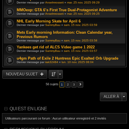
Dernier message par
Anselmrosseti
«
mar. 25 nov. 2025 09:29
MMOexp: GTA 6’s First True Dual-Protagonist Adventure
Dernier message par
Anselmrosseti
«
mar. 25 nov. 2025 09:25
NHL Early Morning Skate for April 6
Dernier message par
SammyBau
«
sam. 15 nov. 2025 03:59
Mets Early morning Information: Clean Calendar year,
Previous Rumors
Dernier message par
SammyBau
«
sam. 15 nov. 2025 03:58
Yankees get rid of ALCS Video game 1 2022
Dernier message par
SammyBau
«
sam. 15 nov. 2025 03:57
u4gm Path of Exile 2 Huntress Epic Exalted Orb Upgrade
Dernier message par
iiak32484
«
lun. 10 nov. 2025 08:04
NOUVEAU SUJET
56 sujets
1
2
3
ALLER À
QUI EST EN LIGNE
Utilisateurs parcourant ce forum : Aucun utilisateur enregistré et 2 invités