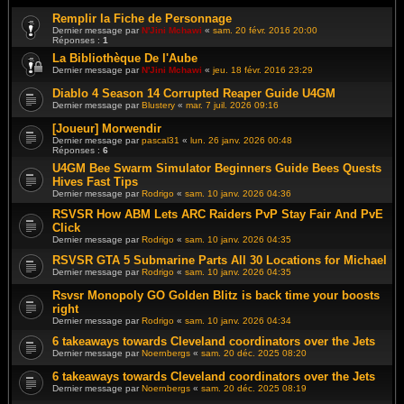
Remplir la Fiche de Personnage
Dernier message par
N'Jini Mchawi
«
sam. 20 févr. 2016 20:00
Réponses :
1
La Bibliothèque De l'Aube
Dernier message par
N'Jini Mchawi
«
jeu. 18 févr. 2016 23:29
Diablo 4 Season 14 Corrupted Reaper Guide U4GM
Dernier message par
Blustery
«
mar. 7 juil. 2026 09:16
[Joueur] Morwendir
Dernier message par
pascal31
«
lun. 26 janv. 2026 00:48
Réponses :
6
U4GM Bee Swarm Simulator Beginners Guide Bees Quests
Hives Fast Tips
Dernier message par
Rodrigo
«
sam. 10 janv. 2026 04:36
RSVSR How ABM Lets ARC Raiders PvP Stay Fair And PvE
Click
Dernier message par
Rodrigo
«
sam. 10 janv. 2026 04:35
RSVSR GTA 5 Submarine Parts All 30 Locations for Michael
Dernier message par
Rodrigo
«
sam. 10 janv. 2026 04:35
Rsvsr Monopoly GO Golden Blitz is back time your boosts
right
Dernier message par
Rodrigo
«
sam. 10 janv. 2026 04:34
6 takeaways towards Cleveland coordinators over the Jets
Dernier message par
Noernbergs
«
sam. 20 déc. 2025 08:20
6 takeaways towards Cleveland coordinators over the Jets
Dernier message par
Noernbergs
«
sam. 20 déc. 2025 08:19