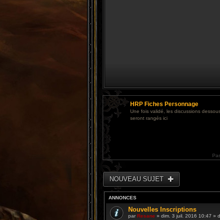
HRP Fiches Personnage
Une fois validé, les discussions dessous
seront rangés ici
Pa
NOUVEAU SUJET
ANNONCES
Nouvelles Inscriptions
par
Resane
» dim. 3 juil. 2016 10:47 »