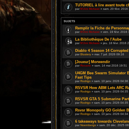
TUTORIEL à lire avant toute c
par
N'Jini Mchawi
» sam. 20 févr. 2016
SUJETS
Remplir la Fiche de Personna
par
N'Jini Mchawi
» ven. 19 févr. 2016 
La Bibliothèque De l'Aube
par
N'Jini Mchawi
» jeu. 18 févr. 2016 
Diablo 4 Season 14 Corrupte
par
Blustery
» mar. 7 juil. 2026 09:16
[Joueur] Morwendir
par
Resane
» sam. 14 mai 2016 19:51
U4GM Bee Swarm Simulator B
Fast Tips
par
Rodrigo
» sam. 10 janv. 2026 04:36
RSVSR How ABM Lets ARC Rai
par
Rodrigo
» sam. 10 janv. 2026 04:35
RSVSR GTA 5 Submarine Parts 
par
Rodrigo
» sam. 10 janv. 2026 04:35
Rsvsr Monopoly GO Golden Bli
par
Rodrigo
» sam. 10 janv. 2026 04:34
6 takeaways towards Cleveland
par
Noernbergs
» sam. 20 déc. 2025 08