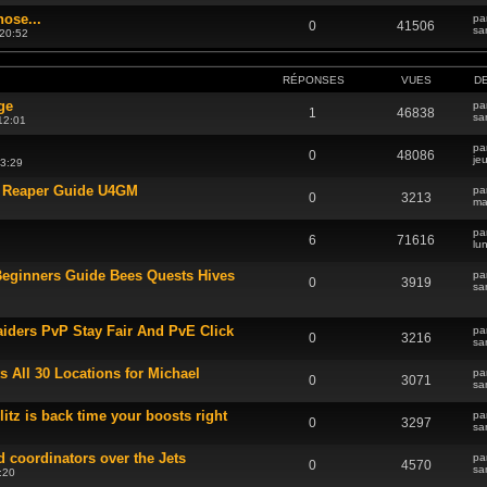
hose...
pa
0
41506
sa
 20:52
RÉPONSES
VUES
D
ge
pa
1
46838
sa
12:01
pa
0
48086
je
23:29
d Reaper Guide U4GM
pa
0
3213
ma
pa
6
71616
lu
eginners Guide Bees Quests Hives
pa
0
3919
sa
ders PvP Stay Fair And PvE Click
pa
0
3216
sa
All 30 Locations for Michael
pa
0
3071
sa
tz is back time your boosts right
pa
0
3297
sa
 coordinators over the Jets
pa
0
4570
sa
:20