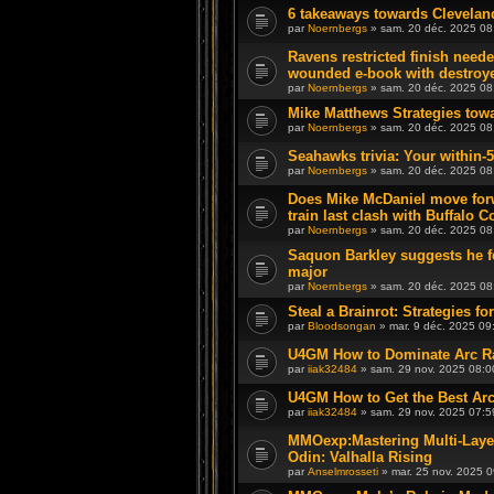
6 takeaways towards Cleveland
par
Noernbergs
» sam. 20 déc. 2025 08
Ravens restricted finish neede
wounded e-book with destroy
par
Noernbergs
» sam. 20 déc. 2025 08
Mike Matthews Strategies tow
par
Noernbergs
» sam. 20 déc. 2025 08
Seahawks trivia: Your within-5
par
Noernbergs
» sam. 20 déc. 2025 08
Does Mike McDaniel move for
train last clash with Buffalo C
par
Noernbergs
» sam. 20 déc. 2025 08
Saquon Barkley suggests he fe
major
par
Noernbergs
» sam. 20 déc. 2025 08
Steal a Brainrot: Strategies 
par
Bloodsongan
» mar. 9 déc. 2025 09
U4GM How to Dominate Arc Ra
par
iiak32484
» sam. 29 nov. 2025 08:0
U4GM How to Get the Best Arc
par
iiak32484
» sam. 29 nov. 2025 07:5
MMOexp:Mastering Multi-Layer
Odin: Valhalla Rising
par
Anselmrosseti
» mar. 25 nov. 2025 0