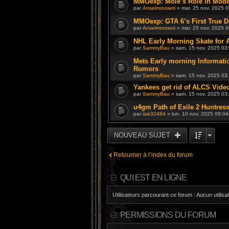
MMOexp: Mole’s Role in Mode
par
Anselmrosseti
» mar. 25 nov. 2025 0
MMOexp: GTA 6’s First True D
par
Anselmrosseti
» mar. 25 nov. 2025 0
NHL Early Morning Skate for A
par
SammyBau
» sam. 15 nov. 2025 03
Mets Early morning Informatio
Rumors
par
SammyBau
» sam. 15 nov. 2025 03
Yankees get rid of ALCS Vide
par
SammyBau
» sam. 15 nov. 2025 03
u4gm Path of Exile 2 Huntres
par
iiak32484
» lun. 10 nov. 2025 08:04
NOUVEAU SUJET
Retourner à l’index du forum
QUI EST EN LIGNE
Utilisateurs parcourant ce forum : Aucun utilisat
PERMISSIONS DU FORUM