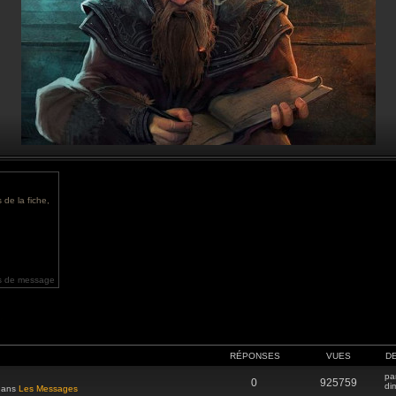
 de la fiche,
s de message
RÉPONSES
VUES
D
pa
0
925759
di
 dans
Les Messages