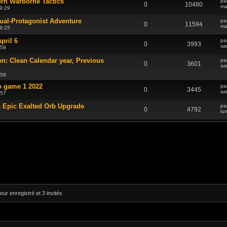
rn Warborne Tactics
pa
0
10480
ma
9:29
ual-Protagonist Adventure
pa
0
11594
ma
9:25
pril 6
pa
0
3993
sa
:59
n: Clean Calendar year, Previous
pa
0
3601
sa
:58
o game 1 2022
pa
0
3445
sa
:57
s Epic Exalted Orb Upgrade
pa
0
4792
lu
eur enregistré et 3 invités