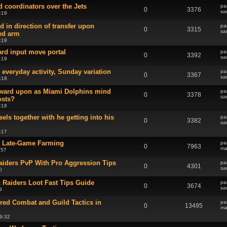
 coordinators over the Jets
pa
0
3376
sa
:19
d in direction of transfer upon
pa
0
3315
sa
ed arm
:19
ard input move portal
pa
0
3392
sa
:19
 everyday activity, Sunday variation
pa
0
3367
sa
:18
ward upon as Miami Dolphins mind
pa
0
3378
sa
osts?
:18
els together with he getting into his
pa
0
3382
sa
:17
for Late-Game Farming
pa
0
7963
ma
:57
iders PvP With Pro Aggression Tips
pa
0
4301
sa
0
 Raiders Loot Fast Tips Guide
pa
0
3674
sa
9
ed Combat and Guild Tactics in
pa
0
13495
ma
9:32