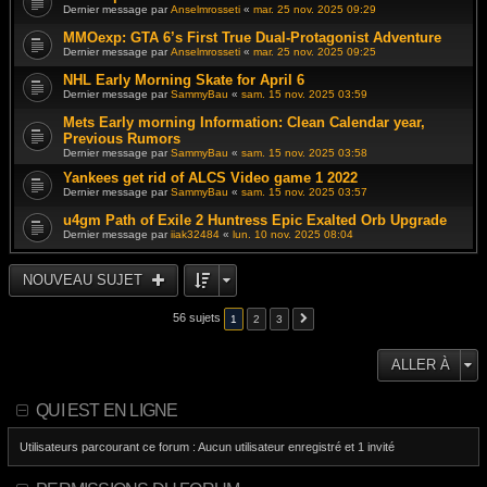
Dernier message par
Anselmrosseti
«
mar. 25 nov. 2025 09:29
MMOexp: GTA 6’s First True Dual-Protagonist Adventure
Dernier message par
Anselmrosseti
«
mar. 25 nov. 2025 09:25
NHL Early Morning Skate for April 6
Dernier message par
SammyBau
«
sam. 15 nov. 2025 03:59
Mets Early morning Information: Clean Calendar year,
Previous Rumors
Dernier message par
SammyBau
«
sam. 15 nov. 2025 03:58
Yankees get rid of ALCS Video game 1 2022
Dernier message par
SammyBau
«
sam. 15 nov. 2025 03:57
u4gm Path of Exile 2 Huntress Epic Exalted Orb Upgrade
Dernier message par
iiak32484
«
lun. 10 nov. 2025 08:04
NOUVEAU SUJET
56 sujets
1
2
3
ALLER À
QUI EST EN LIGNE
Utilisateurs parcourant ce forum : Aucun utilisateur enregistré et 1 invité