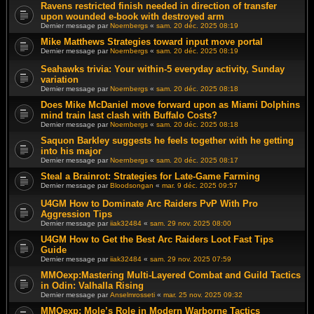
Ravens restricted finish needed in direction of transfer
upon wounded e-book with destroyed arm
Dernier message par
Noernbergs
«
sam. 20 déc. 2025 08:19
Mike Matthews Strategies toward input move portal
Dernier message par
Noernbergs
«
sam. 20 déc. 2025 08:19
Seahawks trivia: Your within-5 everyday activity, Sunday
variation
Dernier message par
Noernbergs
«
sam. 20 déc. 2025 08:18
Does Mike McDaniel move forward upon as Miami Dolphins
mind train last clash with Buffalo Costs?
Dernier message par
Noernbergs
«
sam. 20 déc. 2025 08:18
Saquon Barkley suggests he feels together with he getting
into his major
Dernier message par
Noernbergs
«
sam. 20 déc. 2025 08:17
Steal a Brainrot: Strategies for Late-Game Farming
Dernier message par
Bloodsongan
«
mar. 9 déc. 2025 09:57
U4GM How to Dominate Arc Raiders PvP With Pro
Aggression Tips
Dernier message par
iiak32484
«
sam. 29 nov. 2025 08:00
U4GM How to Get the Best Arc Raiders Loot Fast Tips
Guide
Dernier message par
iiak32484
«
sam. 29 nov. 2025 07:59
MMOexp:Mastering Multi-Layered Combat and Guild Tactics
in Odin: Valhalla Rising
Dernier message par
Anselmrosseti
«
mar. 25 nov. 2025 09:32
MMOexp: Mole’s Role in Modern Warborne Tactics