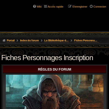
Wiki
Accès rapide
S’enregistrer
Connexion
Portail
Index du forum
La Bibliothèque de l'Aube
Fiches Personnages Inscription
Fiches Personnages Inscription
RÈGLES DU FORUM