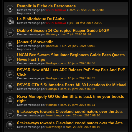
Remplir la Fiche de Personnage
Dernier message par
N'Jini Mchawi
«
sam. 20 févr. 2016 20:00
Réponses :
1
La Bibliothèque De l'Aube
Dernier message par
N'Jini Mchawi
«
jeu. 18 févr. 2016 23:29
Diablo 4 Season 14 Corrupted Reaper Guide U4GM
Dernier message par
Blustery
«
mar. 7 juil. 2026 09:16
[Joueur] Morwendir
Dernier message par
pascal31
«
lun. 26 janv. 2026 00:48
Réponses :
6
U4GM Bee Swarm Simulator Beginners Guide Bees Quests
Hives Fast Tips
Dernier message par
Rodrigo
«
sam. 10 janv. 2026 04:36
RSVSR How ABM Lets ARC Raiders PvP Stay Fair And PvE
Click
Dernier message par
Rodrigo
«
sam. 10 janv. 2026 04:35
RSVSR GTA 5 Submarine Parts All 30 Locations for Michael
Dernier message par
Rodrigo
«
sam. 10 janv. 2026 04:35
Rsvsr Monopoly GO Golden Blitz is back time your boosts
right
Dernier message par
Rodrigo
«
sam. 10 janv. 2026 04:34
6 takeaways towards Cleveland coordinators over the Jets
Dernier message par
Noernbergs
«
sam. 20 déc. 2025 08:20
6 takeaways towards Cleveland coordinators over the Jets
Dernier message par
Noernbergs
«
sam. 20 déc. 2025 08:19