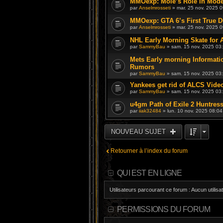
MMOexp: Mole’s Role in Mode
par
Anselmrosseti
» mar. 25 nov. 2025 0
MMOexp: GTA 6’s First True D
par
Anselmrosseti
» mar. 25 nov. 2025 0
NHL Early Morning Skate for A
par
SammyBau
» sam. 15 nov. 2025 03
Mets Early morning Informatio
Rumors
par
SammyBau
» sam. 15 nov. 2025 03
Yankees get rid of ALCS Vide
par
SammyBau
» sam. 15 nov. 2025 03
u4gm Path of Exile 2 Huntres
par
iiak32484
» lun. 10 nov. 2025 08:04
NOUVEAU SUJET
Retourner à l’index du forum
QUI EST EN LIGNE
Utilisateurs parcourant ce forum : Aucun utilisat
PERMISSIONS DU FORUM