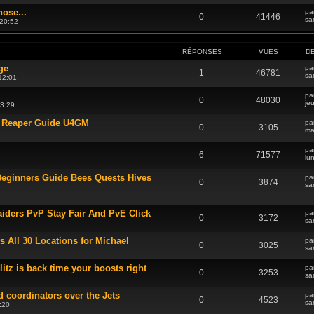
hose...
pa
0
41446
sa
 20:52
RÉPONSES
VUES
D
ge
pa
1
46781
sa
12:01
pa
0
48030
je
23:29
d Reaper Guide U4GM
pa
0
3105
ma
pa
6
71577
lu
eginners Guide Bees Quests Hives
pa
0
3874
sa
ders PvP Stay Fair And PvE Click
pa
0
3172
sa
All 30 Locations for Michael
pa
0
3025
sa
tz is back time your boosts right
pa
0
3253
sa
 coordinators over the Jets
pa
0
4523
sa
:20