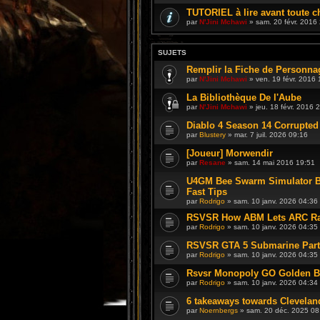
TUTORIEL à lire avant toute c
par
N'Jini Mchawi
» sam. 20 févr. 2016
SUJETS
Remplir la Fiche de Personna
par
N'Jini Mchawi
» ven. 19 févr. 2016 
La Bibliothèque De l'Aube
par
N'Jini Mchawi
» jeu. 18 févr. 2016 
Diablo 4 Season 14 Corrupte
par
Blustery
» mar. 7 juil. 2026 09:16
[Joueur] Morwendir
par
Resane
» sam. 14 mai 2016 19:51
U4GM Bee Swarm Simulator B
Fast Tips
par
Rodrigo
» sam. 10 janv. 2026 04:36
RSVSR How ABM Lets ARC Rai
par
Rodrigo
» sam. 10 janv. 2026 04:35
RSVSR GTA 5 Submarine Parts 
par
Rodrigo
» sam. 10 janv. 2026 04:35
Rsvsr Monopoly GO Golden Bli
par
Rodrigo
» sam. 10 janv. 2026 04:34
6 takeaways towards Cleveland
par
Noernbergs
» sam. 20 déc. 2025 08