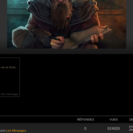
 de la fiche,
s de message
RÉPONSES
VUES
D
pa
0
924926
di
 dans
Les Messages