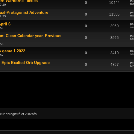
rn Warborne Tactics
pa
0
10444
ma
9:29
ual-Protagonist Adventure
pa
0
11555
ma
9:25
pril 6
pa
0
3960
sa
:59
n: Clean Calendar year, Previous
pa
0
3565
sa
:58
o game 1 2022
pa
0
3410
sa
:57
s Epic Exalted Orb Upgrade
pa
0
4757
lu
eur enregistré et 2 invités