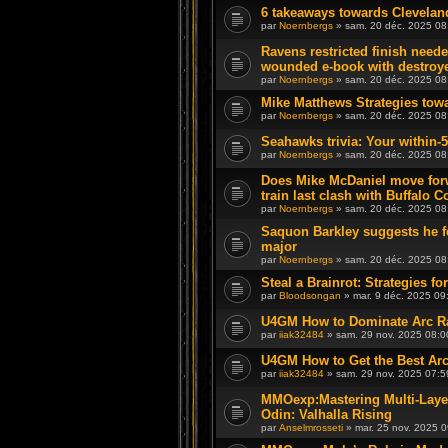
6 takeaways towards Cleveland
par
Noernbergs
» sam. 20 déc. 2025 08
Ravens restricted finish neede
wounded e-book with destroy
par
Noernbergs
» sam. 20 déc. 2025 08
Mike Matthews Strategies tow
par
Noernbergs
» sam. 20 déc. 2025 08
Seahawks trivia: Your within-5
par
Noernbergs
» sam. 20 déc. 2025 08
Does Mike McDaniel move for
train last clash with Buffalo C
par
Noernbergs
» sam. 20 déc. 2025 08
Saquon Barkley suggests he fe
major
par
Noernbergs
» sam. 20 déc. 2025 08
Steal a Brainrot: Strategies 
par
Bloodsongan
» mar. 9 déc. 2025 09
U4GM How to Dominate Arc Ra
par
iiak32484
» sam. 29 nov. 2025 08:0
U4GM How to Get the Best Arc
par
iiak32484
» sam. 29 nov. 2025 07:5
MMOexp:Mastering Multi-Layer
Odin: Valhalla Rising
par
Anselmrosseti
» mar. 25 nov. 2025 0