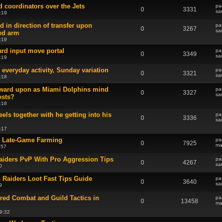
 coordinators over the Jets
pa
0
3331
sa
:19
d in direction of transfer upon
pa
0
3267
sa
ed arm
:19
ard input move portal
pa
0
3349
sa
:19
 everyday activity, Sunday variation
pa
0
3321
sa
:18
ward upon as Miami Dolphins mind
pa
0
3327
sa
osts?
:18
els together with he getting into his
pa
0
3336
sa
:17
for Late-Game Farming
pa
0
7925
ma
:57
iders PvP With Pro Aggression Tips
pa
0
4267
sa
0
 Raiders Loot Fast Tips Guide
pa
0
3640
sa
9
ed Combat and Guild Tactics in
pa
0
13458
ma
9:32