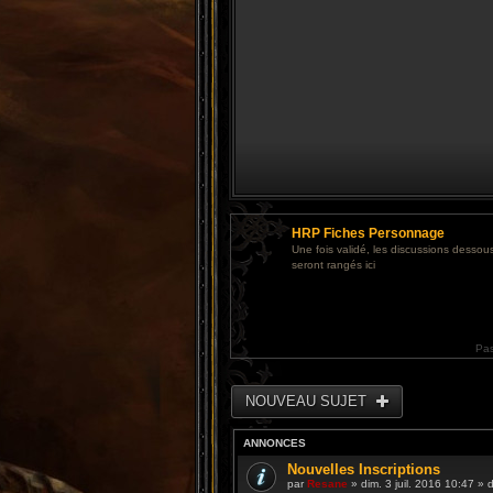
HRP Fiches Personnage
Une fois validé, les discussions dessous
seront rangés ici
Pa
NOUVEAU SUJET
ANNONCES
Nouvelles Inscriptions
par
Resane
» dim. 3 juil. 2016 10:47 »