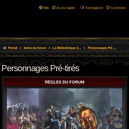
Wiki
Accès rapide
S’enregistrer
Connexion
Portail
Index du forum
La Bibliothèque de l'Aube
Personnages Pré-tirés
Personnages Pré-tirés
RÈGLES DU FORUM