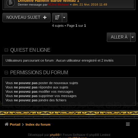
Dinuelle Halfelin Barde Niveau 1
Dernier message par
N'Jini Mchawi
«
dim. 21 févr. 2016 11:49
NOUVEAU SUJET
4 sujets • Page
1
sur
1
ALLER À
QUI EST EN LIGNE
Utilisateurs parcourant ce forum : Aucun utilisateur enregistré et 2 invités
PERMISSIONS DU FORUM
Vous
ne pouvez pas
poster de nouveaux sujets
Vous
ne pouvez pas
répondre aux sujets
Vous
ne pouvez pas
modifier vos messages
Vous
ne pouvez pas
supprimer vos messages
Vous
ne pouvez pas
joindre des fichiers
Portail
Index du forum
Développé par
phpBB
® Forum Software © phpBB Limited