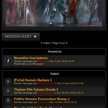
NOUVEAU SUJET
4 sujets • Page
1
sur
1
Annonces
Nouvelles Inscriptions
Dernier message par
Resane
«
dim. 3 juil. 2016 10:47
Posté dans
Les Messages
Sujets
[Fiche] Humain Barbare 1
Dernier message par
N'Jini Mchawi
«
dim. 6 mars 2016 17:05
Thyleen Elfe Sylvain Druide 1
Dernier message par
N'Jini Mchawi
«
lun. 29 févr. 2016 13:12
Fidélio Humain Ensorceleur Niveau 1
Dernier message par
Resane
«
dim. 21 févr. 2016 19:21