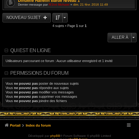
Dinuelle Halfelin Barde Niveau 1
Dernier message par
N'Jini Mchawi
«
dim. 21 févr. 2016 11:49
NOUVEAU SUJET
4 sujets • Page
1
sur
1
ALLER À
QUI EST EN LIGNE
Utilisateurs parcourant ce forum : Aucun utilisateur enregistré et 1 invité
PERMISSIONS DU FORUM
Vous
ne pouvez pas
poster de nouveaux sujets
Vous
ne pouvez pas
répondre aux sujets
Vous
ne pouvez pas
modifier vos messages
Vous
ne pouvez pas
supprimer vos messages
Vous
ne pouvez pas
joindre des fichiers
Portail
Index du forum
Développé par
phpBB
® Forum Software © phpBB Limited