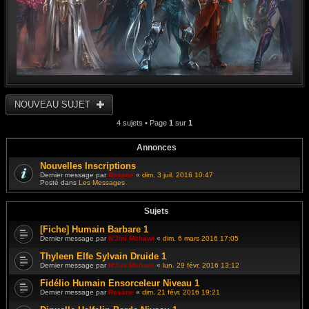
NOUVEAU SUJET
4 sujets • Page
1
sur
1
Annonces
Nouvelles Inscriptions
Dernier message par
Resane
«
dim. 3 juil. 2016 10:47
Posté dans
Les Messages
Sujets
[Fiche] Humain Barbare 1
Dernier message par
N'Jini Mchawi
«
dim. 6 mars 2016 17:05
Thyleen Elfe Sylvain Druide 1
Dernier message par
N'Jini Mchawi
«
lun. 29 févr. 2016 13:12
Fidélio Humain Ensorceleur Niveau 1
Dernier message par
Resane
«
dim. 21 févr. 2016 19:21