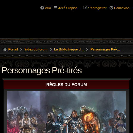
Wiki
Accès rapide
S’enregistrer
Connexion
Portail
Index du forum
La Bibliothèque de l'Aube
Personnages Pré-tirés
Personnages Pré-tirés
RÈGLES DU FORUM