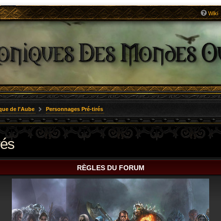
Wiki
que de l'Aube
Personnages Pré-tirés
rés
RÈGLES DU FORUM