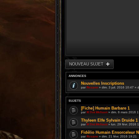
NOUVEAU SUJET
ANNONCES
Nouvelles Inscriptions
par
Resane
» dim. 3 juil. 2016 10:47 »
SUJETS
[Fiche] Humain Barbare 1
par
N'Jini Mchawi
» dim. 6 mars 2016 1
Thyleen Elfe Sylvain Druide 1
par
N'Jini Mchawi
» lun. 29 févr. 2016 
Fidélio Humain Ensorceleur N
par
Resane
» dim. 21 févr. 2016 19:21