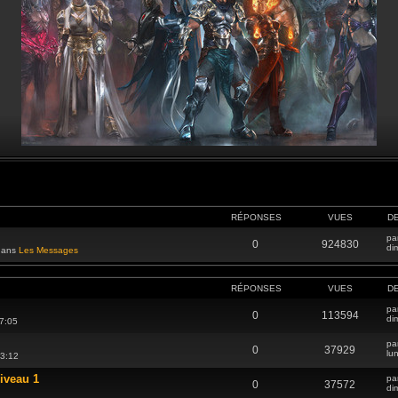
RÉPONSES
VUES
D
pa
0
924830
di
 dans
Les Messages
RÉPONSES
VUES
D
pa
0
113594
di
7:05
pa
0
37929
lu
13:12
iveau 1
pa
0
37572
di