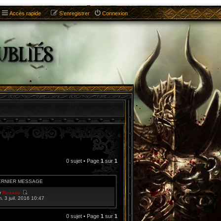
Accès rapide
S’enregistrer
Connexion
0 sujet • Page
1
sur
1
ERNIER MESSAGE
r
Resane
V
m. 3 juil. 2016 10:47
o
i
r
0 sujet • Page
1
sur
1
l