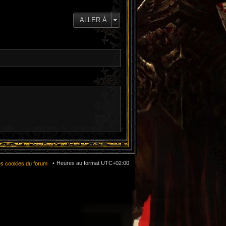
e
d
e
ALLER À
r
n
i
e
r
m
e
s
s
a
g
e
Heures au format
UTC+02:00
es cookies du forum