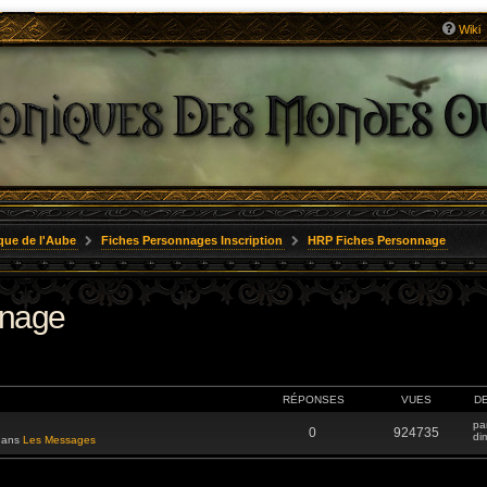
Wiki
que de l'Aube
Fiches Personnages Inscription
HRP Fiches Personnage
nnage
RÉPONSES
VUES
D
pa
0
924735
di
 dans
Les Messages