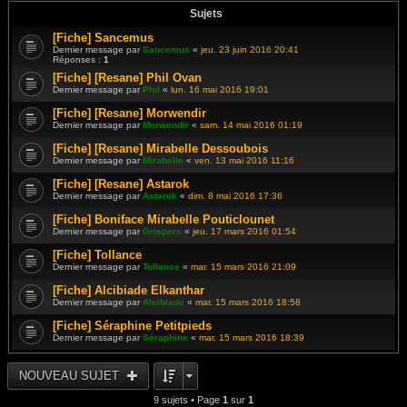
Sujets
[Fiche] Sancemus
Dernier message par
Sancemus
«
jeu. 23 juin 2016 20:41
Réponses :
1
[Fiche] [Resane] Phil Ovan
Dernier message par
Phil
«
lun. 16 mai 2016 19:01
[Fiche] [Resane] Morwendir
Dernier message par
Morwendir
«
sam. 14 mai 2016 01:19
[Fiche] [Resane] Mirabelle Dessoubois
Dernier message par
Mirabelle
«
ven. 13 mai 2016 11:16
[Fiche] [Resane] Astarok
Dernier message par
Astarok
«
dim. 8 mai 2016 17:36
[Fiche] Boniface Mirabelle Pouticlounet
Dernier message par
Grispers
«
jeu. 17 mars 2016 01:54
[Fiche] Tollance
Dernier message par
Tollance
«
mar. 15 mars 2016 21:09
[Fiche] Alcibiade Elkanthar
Dernier message par
Alcibiade
«
mar. 15 mars 2016 18:58
[Fiche] Séraphine Petitpieds
Dernier message par
Séraphine
«
mar. 15 mars 2016 18:39
NOUVEAU SUJET
9 sujets • Page
1
sur
1