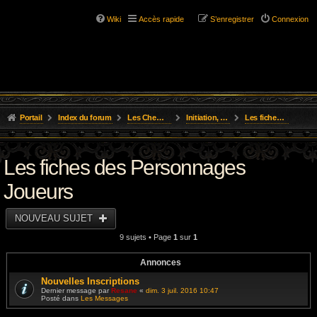
Wiki
Accès rapide
S’enregistrer
Connexion
Portail
Index du forum
Les Chemins de L'Aventure
Initiation, Scénarios Courts
Les fiches des Personnages Joueurs
Les fiches des Personnages
Joueurs
NOUVEAU SUJET
9 sujets • Page
1
sur
1
Annonces
Nouvelles Inscriptions
Dernier message par
Resane
«
dim. 3 juil. 2016 10:47
Posté dans
Les Messages