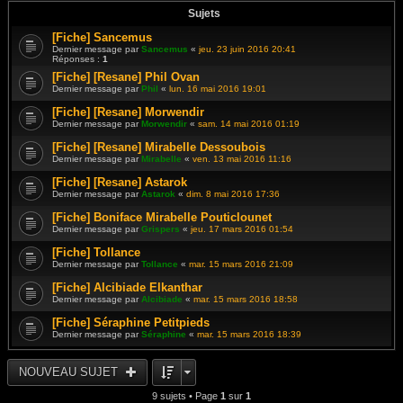
Sujets
[Fiche] Sancemus
Dernier message par
Sancemus
«
jeu. 23 juin 2016 20:41
Réponses :
1
[Fiche] [Resane] Phil Ovan
Dernier message par
Phil
«
lun. 16 mai 2016 19:01
[Fiche] [Resane] Morwendir
Dernier message par
Morwendir
«
sam. 14 mai 2016 01:19
[Fiche] [Resane] Mirabelle Dessoubois
Dernier message par
Mirabelle
«
ven. 13 mai 2016 11:16
[Fiche] [Resane] Astarok
Dernier message par
Astarok
«
dim. 8 mai 2016 17:36
[Fiche] Boniface Mirabelle Pouticlounet
Dernier message par
Grispers
«
jeu. 17 mars 2016 01:54
[Fiche] Tollance
Dernier message par
Tollance
«
mar. 15 mars 2016 21:09
[Fiche] Alcibiade Elkanthar
Dernier message par
Alcibiade
«
mar. 15 mars 2016 18:58
[Fiche] Séraphine Petitpieds
Dernier message par
Séraphine
«
mar. 15 mars 2016 18:39
NOUVEAU SUJET
9 sujets • Page
1
sur
1