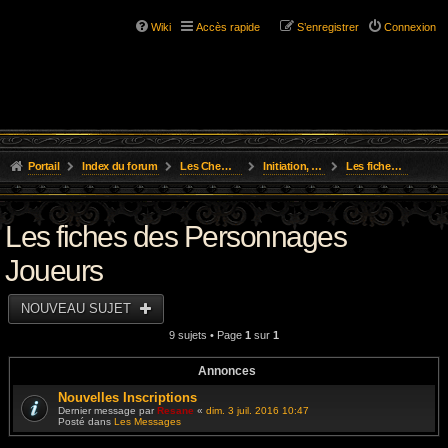
Wiki
Accès rapide
S’enregistrer
Connexion
Portail
Index du forum
Les Chemins de L'Aventure
Initiation, Scénarios Courts
Les fiches des Personnages Joueurs
Les fiches des Personnages
Joueurs
NOUVEAU SUJET
9 sujets • Page
1
sur
1
Annonces
Nouvelles Inscriptions
Dernier message par
Resane
«
dim. 3 juil. 2016 10:47
Posté dans
Les Messages