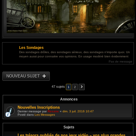
Les Sondages
Des sondages drôles, des sondages sérieux, des sondages n'importe quoi. Un
moyen aussi pour connaitre vos opinions. En usage modéré bien évidemment
Pas de message
NOUVEAU SUJET
47 sujets
1
2
Annonces
Nouvelles Inscriptions
Dernier message par
Resane
«
dim. 3 juil. 2016 10:47
Posté dans
Les Messages
Sujets
Les trésors oubliés de nos jeux vidéo – vos plus grandes