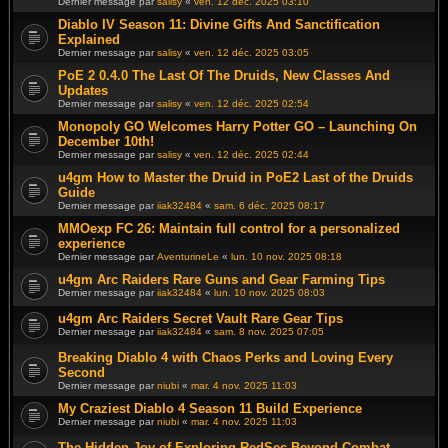
Dernier message par
salisy
«
ven. 12 déc. 2025 03:10
Diablo IV Season 11: Divine Gifts And Sanctification
Explained
Dernier message par
salisy
«
ven. 12 déc. 2025 03:05
PoE 2 0.4.0 The Last Of The Druids, New Classes And
Updates
Dernier message par
salisy
«
ven. 12 déc. 2025 02:54
Monopoly GO Welcomes Harry Potter GO – Launching On
December 10th!
Dernier message par
salisy
«
ven. 12 déc. 2025 02:44
u4gm How to Master the Druid in PoE2 Last of the Druids
Guide
Dernier message par
iiak32484
«
sam. 6 déc. 2025 08:17
MMOexp FC 26: Maintain full control for a personalized
experience
Dernier message par
AventurineLe
«
lun. 10 nov. 2025 08:18
u4gm Arc Raiders Rare Guns and Gear Farming Tips
Dernier message par
iiak32484
«
lun. 10 nov. 2025 08:03
u4gm Arc Raiders Secret Vault Rare Gear Tips
Dernier message par
iiak32484
«
sam. 8 nov. 2025 07:05
Breaking Diablo 4 with Chaos Perks and Loving Every
Second
Dernier message par
niubi
«
mar. 4 nov. 2025 11:03
My Craziest Diablo 4 Season 11 Build Experience
Dernier message par
niubi
«
mar. 4 nov. 2025 11:03
The Hidden Joy of Exploring RedSec Beyond Combat