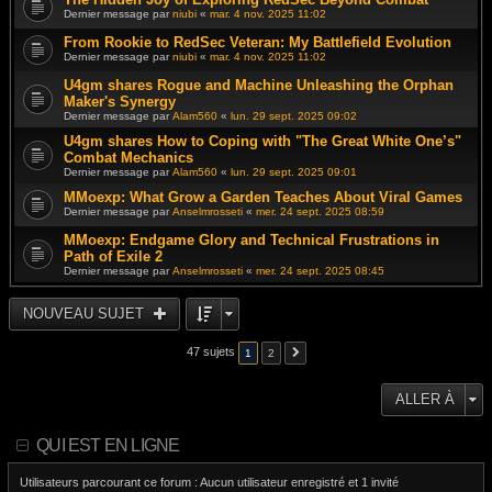
Dernier message par
niubi
«
mar. 4 nov. 2025 11:02
From Rookie to RedSec Veteran: My Battlefield Evolution
Dernier message par
niubi
«
mar. 4 nov. 2025 11:02
U4gm shares Rogue and Machine Unleashing the Orphan
Maker's Synergy
Dernier message par
Alam560
«
lun. 29 sept. 2025 09:02
U4gm shares How to Coping with "The Great White One’s"
Combat Mechanics
Dernier message par
Alam560
«
lun. 29 sept. 2025 09:01
MMoexp: What Grow a Garden Teaches About Viral Games
Dernier message par
Anselmrosseti
«
mer. 24 sept. 2025 08:59
MMoexp: Endgame Glory and Technical Frustrations in
Path of Exile 2
Dernier message par
Anselmrosseti
«
mer. 24 sept. 2025 08:45
NOUVEAU SUJET
47 sujets
1
2
ALLER À
QUI EST EN LIGNE
Utilisateurs parcourant ce forum : Aucun utilisateur enregistré et 1 invité