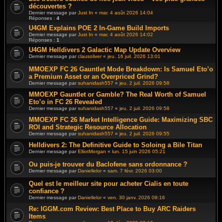
découvertes ?
Dernier message par
Just In
«
mar. 4 août 2026 14:04
Réponses :
4
U4GM Explains POE 2 In-Game Build Imports
Dernier message par
Just In
«
mar. 4 août 2026 14:02
Réponses :
1
U4GM Helldivers 2 Galactic Map Update Overview
Dernier message par
clausoliver
«
jeu. 16 juil. 2026 13:01
MMOEXP FC 26 Gauntlet Mode Breakdown: Is Samuel Eto’o
a Premium Asset or an Overpriced Grind?
Dernier message par
suhanidash557
«
jeu. 2 juil. 2026 09:58
MMOEXP Gauntlet or Gamble? The Real Worth of Samuel
Eto’o in FC 26 Revealed
Dernier message par
suhanidash557
«
jeu. 2 juil. 2026 09:58
MMOEXP FC 26 Market Intelligence Guide: Maximizing SBC
ROI and Strategic Resource Allocation
Dernier message par
suhanidash557
«
jeu. 2 juil. 2026 09:55
Helldivers 2: The Definitive Guide to Soloing a Bile Titan
Dernier message par
ElliotMorgan
«
lun. 15 juin 2026 05:21
Ou puis-je trouver du Baclofene sans ordonnance ?
Dernier message par
Daniellelor
«
sam. 7 févr. 2026 03:00
Quel est le meilleur site pour acheter Cialis en toute
confiance ?
Dernier message par
Daniellelor
«
ven. 30 janv. 2026 09:16
Re: IGGM.com Review: Best Place to Buy ARC Raiders
Items