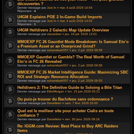
découvertes ?
Dernier message par
Just In
«
mar. 4 août 2026 14:04
Réponses :
4
U4GM Explains POE 2 In-Game Build Imports
Dernier message par
Just In
«
mar. 4 août 2026 14:02
Réponses :
1
U4GM Helldivers 2 Galactic Map Update Overview
Dernier message par
clausoliver
«
jeu. 16 juil. 2026 13:01
MMOEXP FC 26 Gauntlet Mode Breakdown: Is Samuel Eto’o
a Premium Asset or an Overpriced Grind?
Dernier message par
suhanidash557
«
jeu. 2 juil. 2026 09:58
MMOEXP Gauntlet or Gamble? The Real Worth of Samuel
Eto’o in FC 26 Revealed
Dernier message par
suhanidash557
«
jeu. 2 juil. 2026 09:58
MMOEXP FC 26 Market Intelligence Guide: Maximizing SBC
ROI and Strategic Resource Allocation
Dernier message par
suhanidash557
«
jeu. 2 juil. 2026 09:55
Helldivers 2: The Definitive Guide to Soloing a Bile Titan
Dernier message par
ElliotMorgan
«
lun. 15 juin 2026 05:21
Ou puis-je trouver du Baclofene sans ordonnance ?
Dernier message par
Daniellelor
«
sam. 7 févr. 2026 03:00
Quel est le meilleur site pour acheter Cialis en toute
confiance ?
Dernier message par
Daniellelor
«
ven. 30 janv. 2026 09:16
Re: IGGM.com Review: Best Place to Buy ARC Raiders
Items