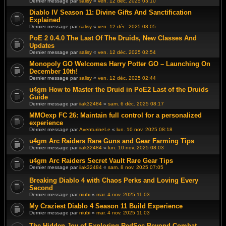
Dernier message par
salisy
«
ven. 12 déc. 2025 03:10
Diablo IV Season 11: Divine Gifts And Sanctification
Explained
Dernier message par
salisy
«
ven. 12 déc. 2025 03:05
PoE 2 0.4.0 The Last Of The Druids, New Classes And
Updates
Dernier message par
salisy
«
ven. 12 déc. 2025 02:54
Monopoly GO Welcomes Harry Potter GO – Launching On
December 10th!
Dernier message par
salisy
«
ven. 12 déc. 2025 02:44
u4gm How to Master the Druid in PoE2 Last of the Druids
Guide
Dernier message par
iiak32484
«
sam. 6 déc. 2025 08:17
MMOexp FC 26: Maintain full control for a personalized
experience
Dernier message par
AventurineLe
«
lun. 10 nov. 2025 08:18
u4gm Arc Raiders Rare Guns and Gear Farming Tips
Dernier message par
iiak32484
«
lun. 10 nov. 2025 08:03
u4gm Arc Raiders Secret Vault Rare Gear Tips
Dernier message par
iiak32484
«
sam. 8 nov. 2025 07:05
Breaking Diablo 4 with Chaos Perks and Loving Every
Second
Dernier message par
niubi
«
mar. 4 nov. 2025 11:03
My Craziest Diablo 4 Season 11 Build Experience
Dernier message par
niubi
«
mar. 4 nov. 2025 11:03
The Hidden Joy of Exploring RedSec Beyond Combat