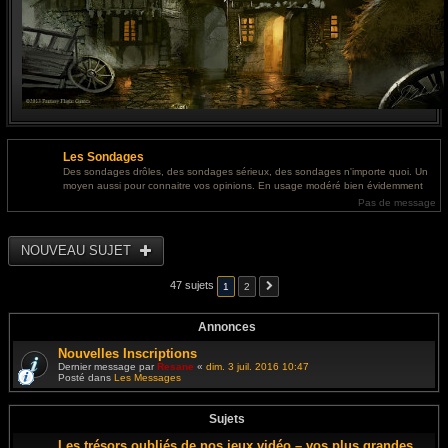
Les Sondages
Des sondages drôles, des sondages sérieux, des sondages n'importe quoi. Un
moyen aussi pour connaitre vos opinions. En usage modéré bien évidemment
Pas de message
NOUVEAU SUJET
47 sujets
1
2
Annonces
Nouvelles Inscriptions
Dernier message par
Resane
«
dim. 3 juil. 2016 10:47
Posté dans
Les Messages
Sujets
Les trésors oubliés de nos jeux vidéo – vos plus grandes