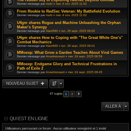
Dernier message par
niubi
«
mar. 4 nov. 2025 11:02
From Rookie to RedSec Veteran: My Battlefield Evolution
Dernier message par
niubi
«
mar. 4 nov. 2025 11:02
U4gm shares Rogue and Machine Unleashing the Orphan
Maker's Synergy
Dernier message par
Alam560
«
lun. 29 sept. 2025 09:02
U4gm shares How to Coping with "The Great White One’s"
Combat Mechanics
Dernier message par
Alam560
«
lun. 29 sept. 2025 09:01
MMoexp: What Grow a Garden Teaches About Viral Games
Dernier message par
Anselmrosseti
«
mer. 24 sept. 2025 08:59
MMoexp: Endgame Glory and Technical Frustrations in
Path of Exile 2
Dernier message par
Anselmrosseti
«
mer. 24 sept. 2025 08:45
NOUVEAU SUJET
47 sujets
1
2
ALLER À
QUI EST EN LIGNE
Utilisateurs parcourant ce forum : Aucun utilisateur enregistré et 1 invité