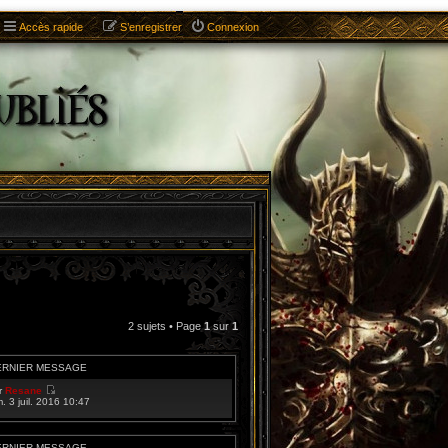
Accès rapide
S’enregistrer
Connexion
2 sujets • Page
1
sur
1
ERNIER MESSAGE
r
Resane
V
m. 3 juil. 2016 10:47
o
i
r
l
ERNIER MESSAGE