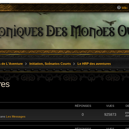
Wiki
 de L'Aventure
Initiation, Scénarios Courts
Le HRP des aventures
res
RÉPONSES
VUES
D
pa
0
925873
di
 dans
Les Messages
RÉPONSES
VUES
D