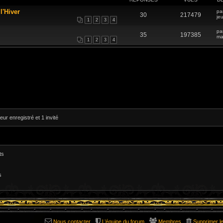
l'Hiver
pa
30
217479
je
1
2
3
4
pa
35
197385
ma
1
2
3
4
eur enregistré et 1 invité
ts
s
Nous contacter
L’équipe du forum
Membres
Supprimer l