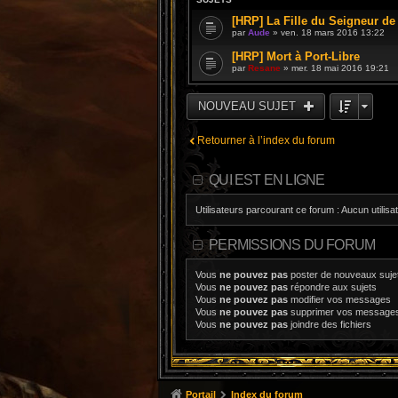
[HRP] La Fille du Seigneur de 
par
Aude
» ven. 18 mars 2016 13:22
[HRP] Mort à Port-Libre
par
Resane
» mer. 18 mai 2016 19:21
NOUVEAU SUJET
Retourner à l’index du forum
QUI EST EN LIGNE
Utilisateurs parcourant ce forum : Aucun utilisat
PERMISSIONS DU FORUM
Vous
ne pouvez pas
poster de nouveaux suje
Vous
ne pouvez pas
répondre aux sujets
Vous
ne pouvez pas
modifier vos messages
Vous
ne pouvez pas
supprimer vos message
Vous
ne pouvez pas
joindre des fichiers
Portail
Index du forum