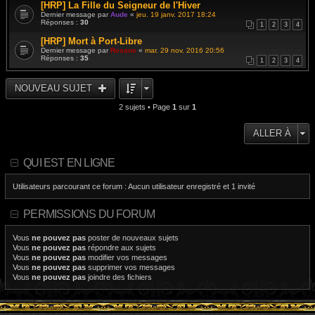
[HRP] La Fille du Seigneur de l'Hiver
Dernier message par
Aude
«
jeu. 19 janv. 2017 18:24
Réponses :
30
1
2
3
4
[HRP] Mort à Port-Libre
Dernier message par
Resane
«
mar. 29 nov. 2016 20:56
Réponses :
35
1
2
3
4
NOUVEAU SUJET
2 sujets • Page
1
sur
1
ALLER À
QUI EST EN LIGNE
Utilisateurs parcourant ce forum : Aucun utilisateur enregistré et 1 invité
PERMISSIONS DU FORUM
Vous
ne pouvez pas
poster de nouveaux sujets
Vous
ne pouvez pas
répondre aux sujets
Vous
ne pouvez pas
modifier vos messages
Vous
ne pouvez pas
supprimer vos messages
Vous
ne pouvez pas
joindre des fichiers