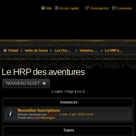
Wiki
Accès rapide
S’enregistrer
Connexion
Portail
Index du forum
Les Chemins de L'Aventure
Initiation, Scénarios Courts
Le HRP des aventures
Le HRP des aventures
NOUVEAU SUJET
2 sujets • Page
1
sur
1
Annonces
Nouvelles Inscriptions
Dernier message par
Resane
«
dim. 3 juil. 2016 10:47
Posté dans
Les Messages
Sujets