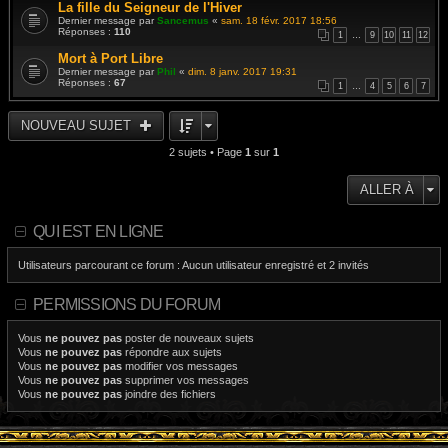
La fille du Seigneur de l'Hiver
Dernier message par
Sancemus
«
sam. 18 févr. 2017 18:56
Réponses :
110
1
…
9
10
11
12
Mort à Port Libre
Dernier message par
Phil
«
dim. 8 janv. 2017 19:31
Réponses :
67
1
…
4
5
6
7
NOUVEAU SUJET
2 sujets • Page
1
sur
1
ALLER À
QUI EST EN LIGNE
Utilisateurs parcourant ce forum : Aucun utilisateur enregistré et 2 invités
PERMISSIONS DU FORUM
Vous
ne pouvez pas
poster de nouveaux sujets
Vous
ne pouvez pas
répondre aux sujets
Vous
ne pouvez pas
modifier vos messages
Vous
ne pouvez pas
supprimer vos messages
Vous
ne pouvez pas
joindre des fichiers