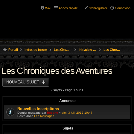
Wiki
Accès rapide
S’enregistrer
Connexion
Portail
Index du forum
Les Chemins de L'Aventure
Initiation, Scénarios Courts
Les Chroniques des Aventures
Les Chroniques des Aventures
NOUVEAU SUJET
2 sujets • Page
1
sur
1
Annonces
Nouvelles Inscriptions
Dernier message par
Resane
«
dim. 3 juil. 2016 10:47
Posté dans
Les Messages
Sujets