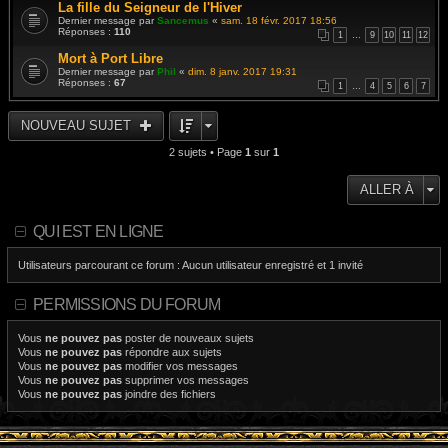
La fille du Seigneur de l'Hiver
Dernier message par
Sancemus
«
sam. 18 févr. 2017 18:56
Réponses :
110
1
…
9
10
11
12
Mort à Port Libre
Dernier message par
Phil
«
dim. 8 janv. 2017 19:31
Réponses :
67
1
…
4
5
6
7
NOUVEAU SUJET
2 sujets • Page
1
sur
1
ALLER À
QUI EST EN LIGNE
Utilisateurs parcourant ce forum : Aucun utilisateur enregistré et 1 invité
PERMISSIONS DU FORUM
Vous
ne pouvez pas
poster de nouveaux sujets
Vous
ne pouvez pas
répondre aux sujets
Vous
ne pouvez pas
modifier vos messages
Vous
ne pouvez pas
supprimer vos messages
Vous
ne pouvez pas
joindre des fichiers