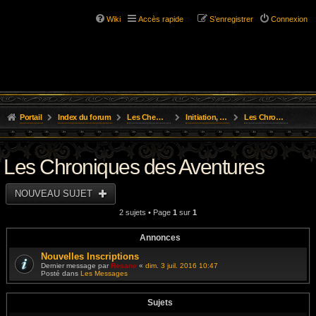
Wiki
Accès rapide
S’enregistrer
Connexion
Portail
Index du forum
Les Chemins de L'Aventure
Initiation, Scénarios Courts
Les Chroniques des Aventures
Les Chroniques des Aventures
NOUVEAU SUJET
2 sujets • Page
1
sur
1
Annonces
Nouvelles Inscriptions
Dernier message par
Resane
«
dim. 3 juil. 2016 10:47
Posté dans
Les Messages
Sujets