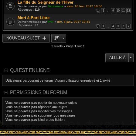
La fille du Seigneur de l'Hiver
Dernier message par
Sancemus
«
sam. 18 févr. 2017 18:56
Réponses :
110
1
…
9
10
11
12
Mort à Port Libre
Dernier message par
Phil
«
dim. 8 janv. 2017 19:31
Réponses :
67
1
…
4
5
6
7
NOUVEAU SUJET
2 sujets • Page
1
sur
1
ALLER À
QUI EST EN LIGNE
Utilisateurs parcourant ce forum : Aucun utilisateur enregistré et 1 invité
PERMISSIONS DU FORUM
Vous
ne pouvez pas
poster de nouveaux sujets
Vous
ne pouvez pas
répondre aux sujets
Vous
ne pouvez pas
modifier vos messages
Vous
ne pouvez pas
supprimer vos messages
Vous
ne pouvez pas
joindre des fichiers