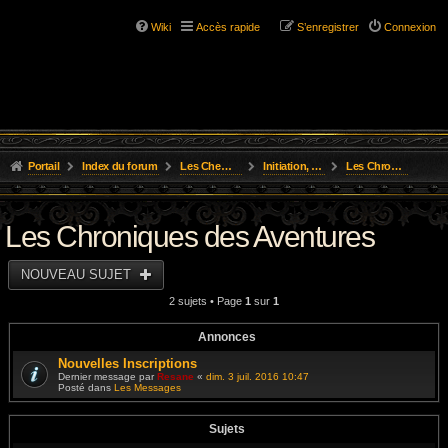
Wiki
Accès rapide
S’enregistrer
Connexion
Portail
Index du forum
Les Chemins de L'Aventure
Initiation, Scénarios Courts
Les Chroniques des Aventures
Les Chroniques des Aventures
NOUVEAU SUJET
2 sujets • Page
1
sur
1
Annonces
Nouvelles Inscriptions
Dernier message par
Resane
«
dim. 3 juil. 2016 10:47
Posté dans
Les Messages
Sujets