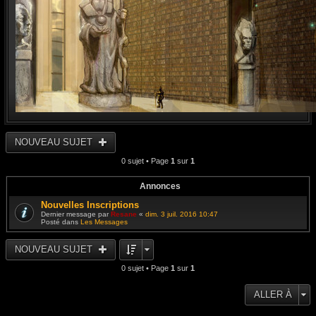
NOUVEAU SUJET
0 sujet • Page
1
sur
1
Annonces
Nouvelles Inscriptions
Dernier message par
Resane
«
dim. 3 juil. 2016 10:47
Posté dans
Les Messages
NOUVEAU SUJET
0 sujet • Page
1
sur
1
ALLER À