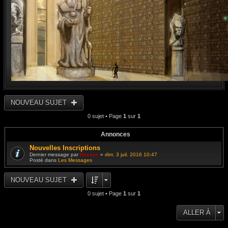
NOUVEAU SUJET
0 sujet • Page
1
sur
1
Annonces
Nouvelles Inscriptions
Dernier message par
Resane
«
dim. 3 juil. 2016 10:47
Posté dans
Les Messages
NOUVEAU SUJET
0 sujet • Page
1
sur
1
ALLER À