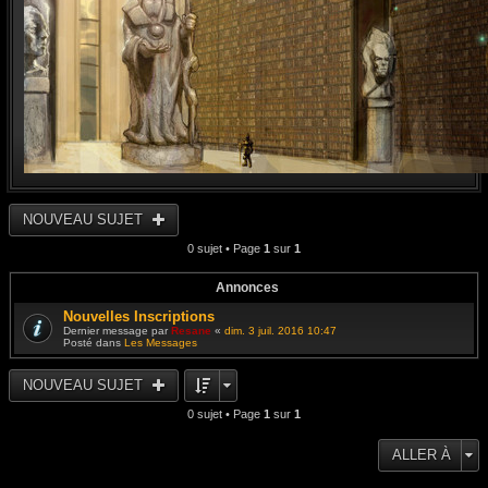
NOUVEAU SUJET
0 sujet • Page
1
sur
1
Annonces
Nouvelles Inscriptions
Dernier message par
Resane
«
dim. 3 juil. 2016 10:47
Posté dans
Les Messages
NOUVEAU SUJET
0 sujet • Page
1
sur
1
ALLER À