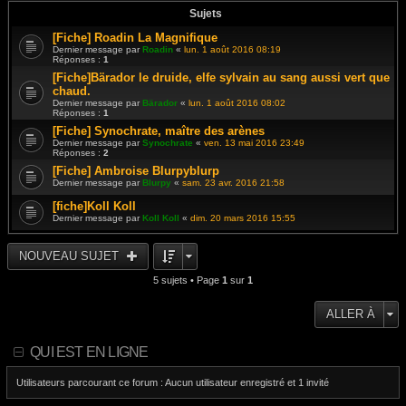
Sujets
[Fiche] Roadin La Magnifique
Dernier message par
Roadin
«
lun. 1 août 2016 08:19
Réponses :
1
[Fiche]Bärador le druide, elfe sylvain au sang aussi vert que
chaud.
Dernier message par
Bärador
«
lun. 1 août 2016 08:02
Réponses :
1
[Fiche] Synochrate, maître des arènes
Dernier message par
Synochrate
«
ven. 13 mai 2016 23:49
Réponses :
2
[Fiche] Ambroise Blurpyblurp
Dernier message par
Blurpy
«
sam. 23 avr. 2016 21:58
[fiche]Koll Koll
Dernier message par
Koll Koll
«
dim. 20 mars 2016 15:55
NOUVEAU SUJET
5 sujets • Page
1
sur
1
ALLER À
QUI EST EN LIGNE
Utilisateurs parcourant ce forum : Aucun utilisateur enregistré et 1 invité