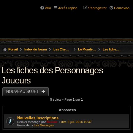
Wiki
Accès rapide
S’enregistrer
Connexion
Portail
Index du forum
Les Chemins de L'Aventure
Le Monde D'Osgild
Les fiches des Personnages Joueurs
Les fiches des Personnages
Joueurs
NOUVEAU SUJET
5 sujets • Page
1
sur
1
Annonces
Nouvelles Inscriptions
Dernier message par
Resane
«
dim. 3 juil. 2016 10:47
Posté dans
Les Messages