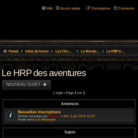
Wiki
Accès rapide
S’enregistrer
Connexion
Portail
Index du forum
Les Chemins de L'Aventure
Le Monde D'Osgild
Le HRP des aventures
Le HRP des aventures
NOUVEAU SUJET
1 sujet • Page
1
sur
1
Annonces
Nouvelles Inscriptions
Dernier message par
Resane
«
dim. 3 juil. 2016 10:47
Posté dans
Les Messages
Sujets