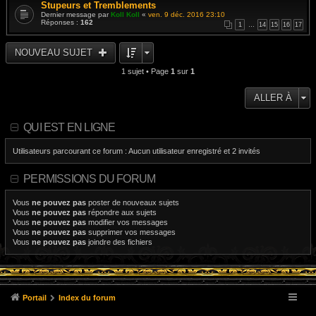
Stupeurs et Tremblements
Dernier message par
Koll Koll
«
ven. 9 déc. 2016 23:10
Réponses :
162
1
…
14
15
16
17
NOUVEAU SUJET
1 sujet • Page
1
sur
1
ALLER À
QUI EST EN LIGNE
Utilisateurs parcourant ce forum : Aucun utilisateur enregistré et 2 invités
PERMISSIONS DU FORUM
Vous
ne pouvez pas
poster de nouveaux sujets
Vous
ne pouvez pas
répondre aux sujets
Vous
ne pouvez pas
modifier vos messages
Vous
ne pouvez pas
supprimer vos messages
Vous
ne pouvez pas
joindre des fichiers
Portail
Index du forum