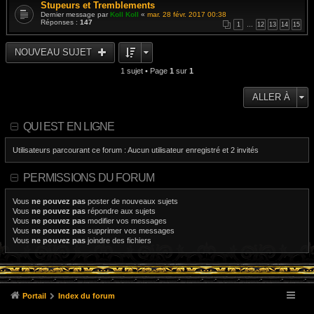
Stupeurs et Tremblements
Dernier message par
Koll Koll
«
mar. 28 févr. 2017 00:38
Réponses :
147
1
…
12
13
14
15
NOUVEAU SUJET
1 sujet • Page
1
sur
1
ALLER À
QUI EST EN LIGNE
Utilisateurs parcourant ce forum : Aucun utilisateur enregistré et 2 invités
PERMISSIONS DU FORUM
Vous
ne pouvez pas
poster de nouveaux sujets
Vous
ne pouvez pas
répondre aux sujets
Vous
ne pouvez pas
modifier vos messages
Vous
ne pouvez pas
supprimer vos messages
Vous
ne pouvez pas
joindre des fichiers
Portail
Index du forum