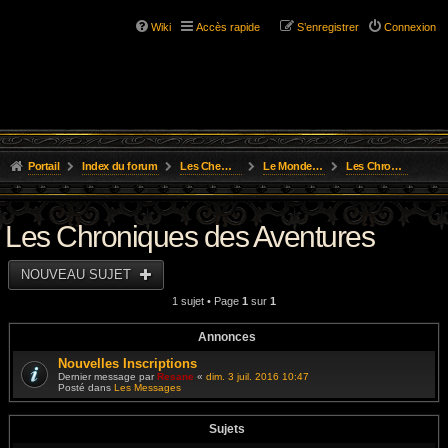
Wiki
Accès rapide
S’enregistrer
Connexion
Portail
Index du forum
Les Chemins de L'Aventure
Le Monde D'Osgild
Les Chroniques des Aventures
Les Chroniques des Aventures
NOUVEAU SUJET
1 sujet • Page
1
sur
1
Annonces
Nouvelles Inscriptions
Dernier message par
Resane
«
dim. 3 juil. 2016 10:47
Posté dans
Les Messages
Sujets