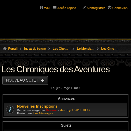
Wiki
Accès rapide
S’enregistrer
Connexion
Portail
Index du forum
Les Chemins de L'Aventure
Le Monde D'Osgild
Les Chroniques des Aventures
Les Chroniques des Aventures
NOUVEAU SUJET
1 sujet • Page
1
sur
1
Annonces
Nouvelles Inscriptions
Dernier message par
Resane
«
dim. 3 juil. 2016 10:47
Posté dans
Les Messages
Sujets