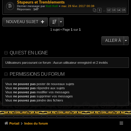
Stupeurs et Tremblements
Dernier message par
Koll Koll
«
mar. 28 févr. 2017 00:38
Réponses :
147
1
…
12
13
14
15
NOUVEAU SUJET
1 sujet • Page
1
sur
1
ALLER À
QUI EST EN LIGNE
Utilisateurs parcourant ce forum : Aucun utilisateur enregistré et 2 invités
PERMISSIONS DU FORUM
Vous
ne pouvez pas
poster de nouveaux sujets
Vous
ne pouvez pas
répondre aux sujets
Vous
ne pouvez pas
modifier vos messages
Vous
ne pouvez pas
supprimer vos messages
Vous
ne pouvez pas
joindre des fichiers
Portail
Index du forum