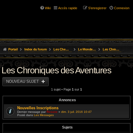
Wiki
Accès rapide
S’enregistrer
Connexion
Portail
Index du forum
Les Chemins de L'Aventure
Le Monde D'Osgild
Les Chroniques des Aventures
Les Chroniques des Aventures
NOUVEAU SUJET
1 sujet • Page
1
sur
1
Annonces
Nouvelles Inscriptions
Dernier message par
Resane
«
dim. 3 juil. 2016 10:47
Posté dans
Les Messages
Sujets