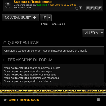
Stupeurs et Tremblements
Dernier message par
Koll Koll
«
mar. 28 févr. 2017 00:38
Réponses :
147
1
…
12
13
14
15
NOUVEAU SUJET
1 sujet • Page
1
sur
1
ALLER À
QUI EST EN LIGNE
Utilisateurs parcourant ce forum : Aucun utilisateur enregistré et 2 invités
PERMISSIONS DU FORUM
Vous
ne pouvez pas
poster de nouveaux sujets
Vous
ne pouvez pas
répondre aux sujets
Vous
ne pouvez pas
modifier vos messages
Vous
ne pouvez pas
supprimer vos messages
Vous
ne pouvez pas
joindre des fichiers
Portail
Index du forum