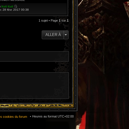
e
d
r
Koll Koll
e
V
r. 28 févr. 2017 00:38
r
o
n
i
i
r
1 sujet • Page
1
sur
1
e
l
r
e
m
d
e
e
s
ALLER À
r
s
n
a
i
g
e
e
r
m
e
s
s
a
g
e
Heures au format
UTC+02:00
es cookies du forum