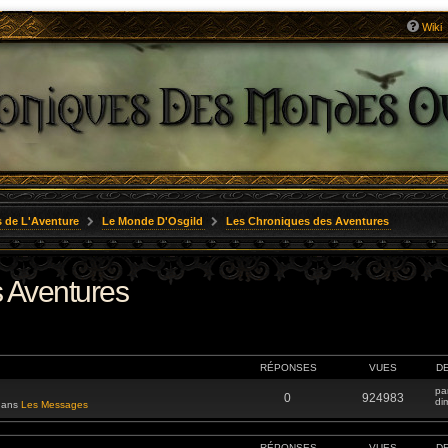
Wiki
 de L'Aventure
Le Monde D'Osgild
Les Chroniques des Aventures
 Aventures
RÉPONSES
VUES
D
pa
0
924983
di
 dans
Les Messages
RÉPONSES
VUES
D