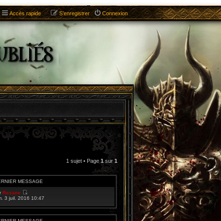
Accès rapide
S’enregistrer
Connexion
1 sujet • Page
1
sur
1
ERNIER MESSAGE
r
Resane
V
m. 3 juil. 2016 10:47
o
i
r
l
ERNIER MESSAGE