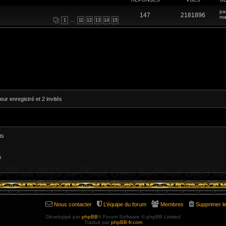
pa
147
2181896
ma
1
…
11
12
13
14
15
eur enregistré et 2 invités
ts
s
Nous contacter
L’équipe du forum
Membres
Supprimer l
Développé par
phpBB
® Forum Software © phpBB Limited
Traduit par
phpBB-fr.com