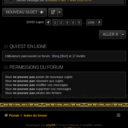
Dernier message par
Romdastt
«
ven. 7 août 2026 02:47
NOUVEAU SUJET
32432 sujets
1
2
3
4
5
…
1298
ALLER À
QUI EST EN LIGNE
Utilisateurs parcourant ce forum :
Bing [Bot]
et 17 invités
PERMISSIONS DU FORUM
Vous
ne pouvez pas
poster de nouveaux sujets
Vous
ne pouvez pas
répondre aux sujets
Vous
ne pouvez pas
modifier vos messages
Vous
ne pouvez pas
supprimer vos messages
Vous
ne pouvez pas
joindre des fichiers
Portail
Index du forum
Développé par
phpBB
® Forum Software © phpBB Limited