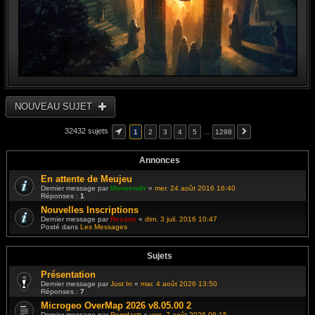
NOUVEAU SUJET
32432 sujets
1
2
3
4
5
…
1298
Annonces
En attente de Meujeu
Dernier message par
Morwendir
«
mer. 24 août 2016 16:40
Réponses :
1
Nouvelles Inscriptions
Dernier message par
Resane
«
dim. 3 juil. 2016 10:47
Posté dans
Les Messages
Sujets
Présentation
Dernier message par
Just In
«
mar. 4 août 2026 13:50
Réponses :
7
Microgeo OverMap 2026 v8.05.00 2
Dernier message par
Romdastt
«
ven. 7 août 2026 06:15