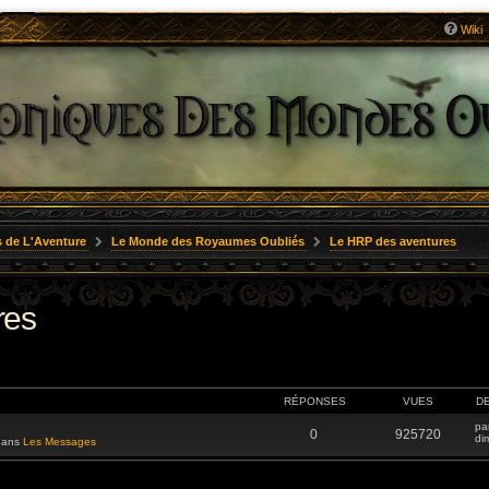
Wiki
 de L'Aventure
Le Monde des Royaumes Oubliés
Le HRP des aventures
res
RÉPONSES
VUES
D
pa
0
925720
di
 dans
Les Messages