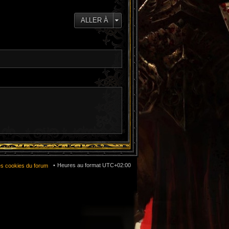
e
d
e
ALLER À
r
n
i
e
r
m
e
s
s
a
g
e
Heures au format
UTC+02:00
es cookies du forum