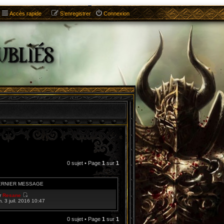
Accès rapide
S’enregistrer
Connexion
0 sujet • Page
1
sur
1
ERNIER MESSAGE
r
Resane
V
m. 3 juil. 2016 10:47
o
i
r
0 sujet • Page
1
sur
1
l