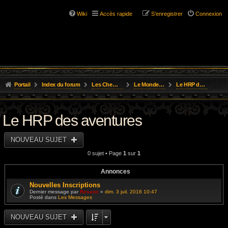
Wiki
Accès rapide
S’enregistrer
Connexion
Portail
Index du forum
Les Chemins de L'Aventure
Le Monde des Royaumes Oubliés
Le HRP des aventures
Le HRP des aventures
NOUVEAU SUJET
0 sujet • Page
1
sur
1
Annonces
Nouvelles Inscriptions
Dernier message par
Resane
«
dim. 3 juil. 2016 10:47
Posté dans
Les Messages
NOUVEAU SUJET