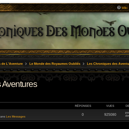
Wiki
 de L'Aventure
Le Monde des Royaumes Oubliés
Les Chroniques des Aventu
 Aventures
RÉPONSES
VUES
D
pa
0
925080
di
 dans
Les Messages