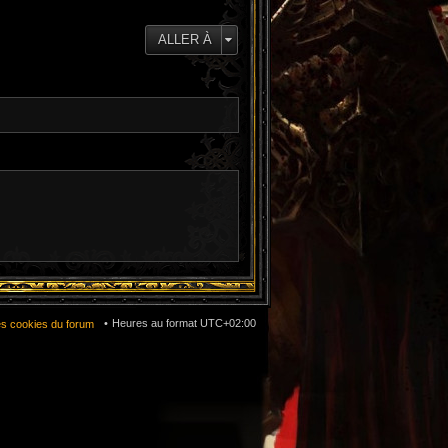
e
d
e
ALLER À
r
n
i
e
r
m
e
s
s
a
g
e
Heures au format
UTC+02:00
es cookies du forum