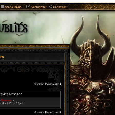
Accès rapide
S’enregistrer
Connexion
res
0 sujet • Page
1
sur
1
ERNIER MESSAGE
r
Resane
V
m. 3 juil. 2016 10:47
o
i
r
0 sujet • Page
1
sur
1
l