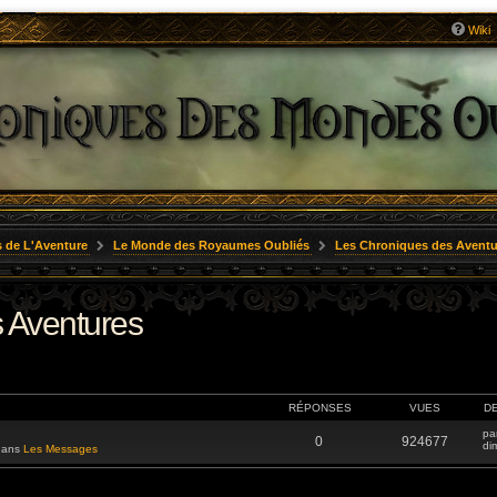
Wiki
 de L'Aventure
Le Monde des Royaumes Oubliés
Les Chroniques des Aventu
 Aventures
RÉPONSES
VUES
D
pa
0
924677
di
 dans
Les Messages