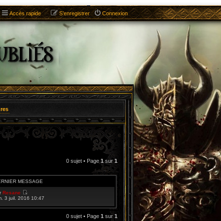
Accès rapide
S’enregistrer
Connexion
res
0 sujet • Page
1
sur
1
ERNIER MESSAGE
r
Resane
V
m. 3 juil. 2016 10:47
o
i
r
0 sujet • Page
1
sur
1
l