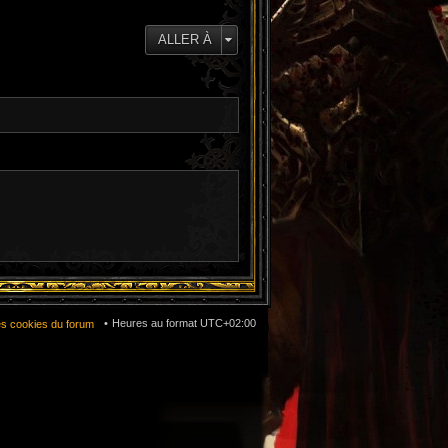
e
d
e
ALLER À
r
n
i
e
r
m
e
s
s
a
g
e
Heures au format
UTC+02:00
es cookies du forum