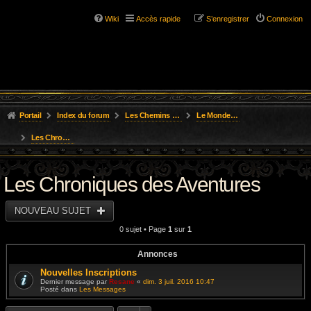
Wiki
Accès rapide
S’enregistrer
Connexion
Portail
Index du forum
Les Chemins de L'Aventure
Le Monde des Royaumes Oubliés
Les Chroniques des Aventures
Les Chroniques des Aventures
NOUVEAU SUJET
0 sujet • Page
1
sur
1
Annonces
Nouvelles Inscriptions
Dernier message par
Resane
«
dim. 3 juil. 2016 10:47
Posté dans
Les Messages