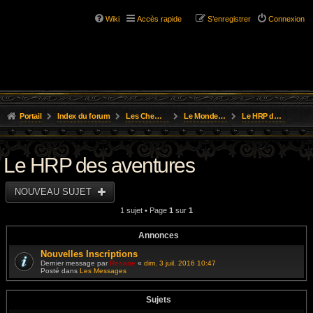
Wiki
Accès rapide
S’enregistrer
Connexion
Portail
Index du forum
Les Chemins de L'Aventure
Le Monde de Golarion
Le HRP des aventures
Le HRP des aventures
NOUVEAU SUJET
1 sujet • Page
1
sur
1
Annonces
Nouvelles Inscriptions
Dernier message par
Resane
«
dim. 3 juil. 2016 10:47
Posté dans
Les Messages
Sujets