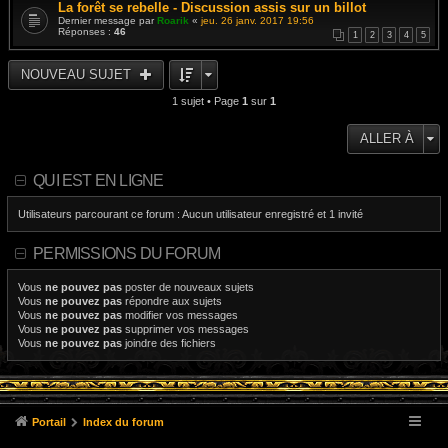
La forêt se rebelle - Discussion assis sur un billot
Dernier message par
Roarik
«
jeu. 26 janv. 2017 19:56
Réponses :
46
1
2
3
4
5
NOUVEAU SUJET
1 sujet • Page
1
sur
1
ALLER À
QUI EST EN LIGNE
Utilisateurs parcourant ce forum : Aucun utilisateur enregistré et 1 invité
PERMISSIONS DU FORUM
Vous
ne pouvez pas
poster de nouveaux sujets
Vous
ne pouvez pas
répondre aux sujets
Vous
ne pouvez pas
modifier vos messages
Vous
ne pouvez pas
supprimer vos messages
Vous
ne pouvez pas
joindre des fichiers
Portail
Index du forum