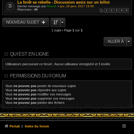
La forêt se rebelle - Discussion assis sur un billot
Dernier message par
Roarik
«
jeu. 26 janv. 2017 19:56
Réponses :
46
1
2
3
4
5
NOUVEAU SUJET
1 sujet • Page
1
sur
1
ALLER À
QUI EST EN LIGNE
Utilisateurs parcourant ce forum : Aucun utilisateur enregistré et 3 invités
PERMISSIONS DU FORUM
Vous
ne pouvez pas
poster de nouveaux sujets
Vous
ne pouvez pas
répondre aux sujets
Vous
ne pouvez pas
modifier vos messages
Vous
ne pouvez pas
supprimer vos messages
Vous
ne pouvez pas
joindre des fichiers
Portail
Index du forum