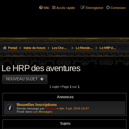
Wiki
Accès rapide
S’enregistrer
Connexion
Portail
Index du forum
Les Chemins de L'Aventure
Le Monde de Golarion
Le HRP des aventures
Le HRP des aventures
NOUVEAU SUJET
1 sujet • Page
1
sur
1
Annonces
Nouvelles Inscriptions
Dernier message par
Resane
«
dim. 3 juil. 2016 10:47
Posté dans
Les Messages
Sujets