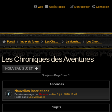
Wiki
Accès rapide
S’enregistrer
Connexion
Portail
Index du forum
Les Chemins de L'Aventure
Le Monde de Golarion
Les Chroniques des Aventures
Les Chroniques des Aventures
NOUVEAU SUJET
3 sujets • Page
1
sur
1
Annonces
Nouvelles Inscriptions
Dernier message par
Resane
«
dim. 3 juil. 2016 10:47
Posté dans
Les Messages
Sujets