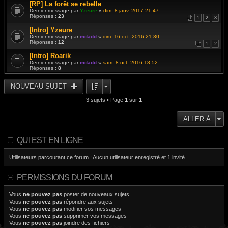
[RP] La forêt se rebelle
Dernier message par
Yzeure
«
dim. 8 janv. 2017 21:47
Réponses :
23
1
2
3
[Intro] Yzeure
Dernier message par
mdadd
«
dim. 16 oct. 2016 21:30
Réponses :
12
1
2
[Intro] Roarik
Dernier message par
mdadd
«
sam. 8 oct. 2016 18:52
Réponses :
8
NOUVEAU SUJET
3 sujets • Page
1
sur
1
ALLER À
QUI EST EN LIGNE
Utilisateurs parcourant ce forum : Aucun utilisateur enregistré et 1 invité
PERMISSIONS DU FORUM
Vous
ne pouvez pas
poster de nouveaux sujets
Vous
ne pouvez pas
répondre aux sujets
Vous
ne pouvez pas
modifier vos messages
Vous
ne pouvez pas
supprimer vos messages
Vous
ne pouvez pas
joindre des fichiers