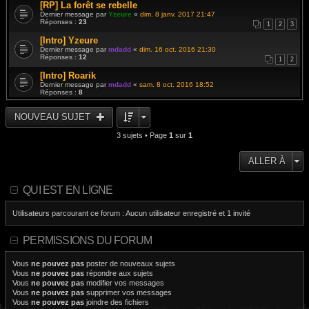
[RP] La forêt se rebelle
Dernier message par
Yzeure
«
dim. 8 janv. 2017 21:47
Réponses :
23
1
2
3
[Intro] Yzeure
Dernier message par
mdadd
«
dim. 16 oct. 2016 21:30
Réponses :
12
1
2
[Intro] Roarik
Dernier message par
mdadd
«
sam. 8 oct. 2016 18:52
Réponses :
8
NOUVEAU SUJET
3 sujets • Page
1
sur
1
ALLER À
QUI EST EN LIGNE
Utilisateurs parcourant ce forum : Aucun utilisateur enregistré et 1 invité
PERMISSIONS DU FORUM
Vous
ne pouvez pas
poster de nouveaux sujets
Vous
ne pouvez pas
répondre aux sujets
Vous
ne pouvez pas
modifier vos messages
Vous
ne pouvez pas
supprimer vos messages
Vous
ne pouvez pas
joindre des fichiers