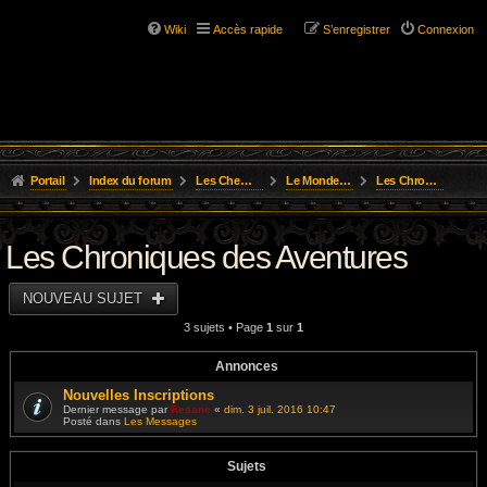
Wiki
Accès rapide
S’enregistrer
Connexion
Portail
Index du forum
Les Chemins de L'Aventure
Le Monde de Golarion
Les Chroniques des Aventures
Les Chroniques des Aventures
NOUVEAU SUJET
3 sujets • Page
1
sur
1
Annonces
Nouvelles Inscriptions
Dernier message par
Resane
«
dim. 3 juil. 2016 10:47
Posté dans
Les Messages
Sujets