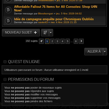
Dernier message par
Anselmrosseti
«
jeu. 5 févr. 2026 07:59
Affordable Fallout 76 Items for All Consoles: Shop U4N
Now!
Dernier message par
Bloodsongan
«
jeu. 5 févr. 2026 04:02
Idée de campagne enquête pour Chroniques Oubliés
Dernier message par
xavier43
«
mer. 4 févr. 2026 21:35
NOUVEAU SUJET
192 sujets
1
2
3
4
5
…
8
ALLER À
QUI EST EN LIGNE
Utilisateurs parcourant ce forum : Aucun utilisateur enregistré et 1 invité
PERMISSIONS DU FORUM
Vous
ne pouvez pas
poster de nouveaux sujets
Vous
ne pouvez pas
répondre aux sujets
Vous
ne pouvez pas
modifier vos messages
Vous
ne pouvez pas
supprimer vos messages
Vous
ne pouvez pas
joindre des fichiers