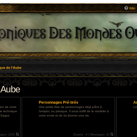
Wiki
que de l'Aube
l'Aube
Personnages Pré-tirés
Ar
ion de votre
Une petite liste de personnages déjà prêts à
Le
tie technique
l'emploi, ou presque. Il vous suffit de le modeler à
s Sages
votre envie et de lui donner une vie.
ages :
103)
(
Sujets :
4 |
Messages :
4)