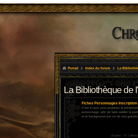
Portail
Index du forum
La Bibliothè
La Bibliothèque de 
Fiches Personnages Inscription
C'est ici que vous posterez la présentat
personnage, afin de faire valider la par
et le background par un de nos grand
(
Sujets :
57 |
Mess