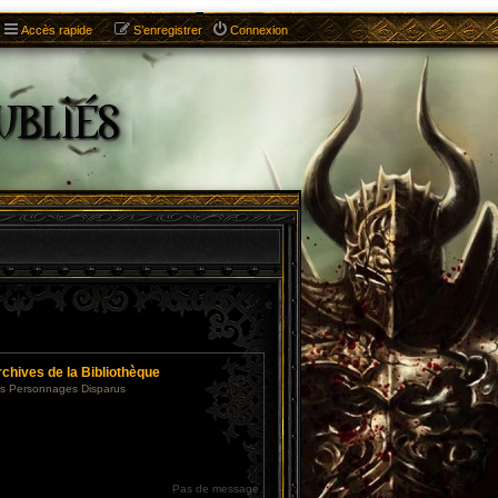
Accès rapide
S’enregistrer
Connexion
chives de la Bibliothèque
s Personnages Disparus
Pas de message