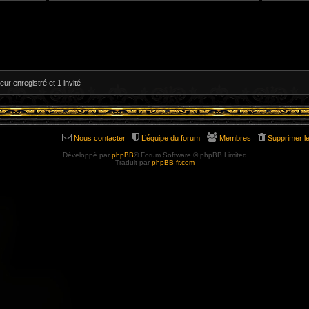
V
V
o
o
i
i
r
r
l
l
e
e
d
d
e
e
r
r
n
n
i
i
eur enregistré et 1 invité
e
e
r
r
m
m
e
e
s
s
s
s
a
a
g
g
Nous contacter
L’équipe du forum
Membres
Supprimer l
e
e
Développé par
phpBB
® Forum Software © phpBB Limited
Traduit par
phpBB-fr.com