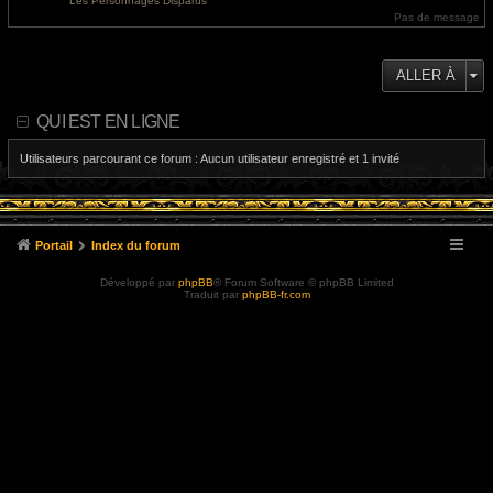
Les Personnages Disparus
e
l
Pas de message
r
e
m
d
e
e
s
r
s
n
ALLER À
a
i
g
e
e
r
m
QUI EST EN LIGNE
e
s
s
Utilisateurs parcourant ce forum : Aucun utilisateur enregistré et 1 invité
a
g
e
Portail
Index du forum
Développé par
phpBB
® Forum Software © phpBB Limited
Traduit par
phpBB-fr.com