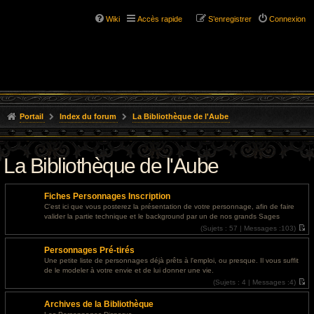
Wiki
Accès rapide
S’enregistrer
Connexion
Portail
Index du forum
La Bibliothèque de l'Aube
La Bibliothèque de l'Aube
Fiches Personnages Inscription
C'est ici que vous posterez la présentation de votre personnage, afin de faire
valider la partie technique et le background par un de nos grands Sages
(
Sujets :
57 |
Messages :
103)
V
o
Personnages Pré-tirés
i
r
Une petite liste de personnages déjà prêts à l'emploi, ou presque. Il vous suffit
l
de le modeler à votre envie et de lui donner une vie.
e
d
(
Sujets :
4 |
Messages :
4)
e
V
r
o
Archives de la Bibliothèque
n
i
i
r