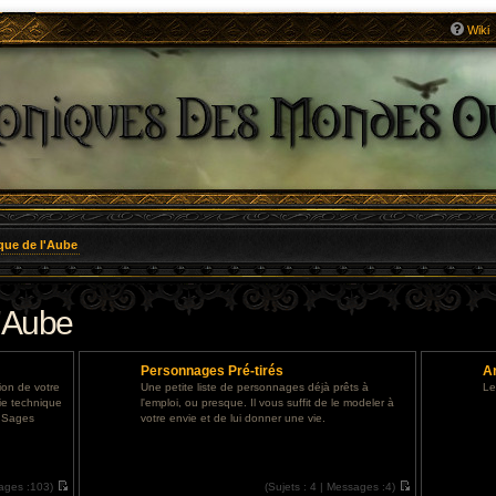
Wiki
que de l'Aube
l'Aube
Personnages Pré-tirés
Ar
ion de votre
Une petite liste de personnages déjà prêts à
Le
tie technique
l'emploi, ou presque. Il vous suffit de le modeler à
s Sages
votre envie et de lui donner une vie.
ages :
103)
(
Sujets :
4 |
Messages :
4)