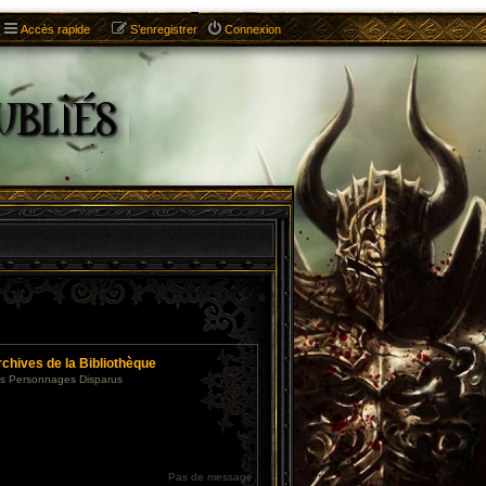
Accès rapide
S’enregistrer
Connexion
chives de la Bibliothèque
s Personnages Disparus
Pas de message