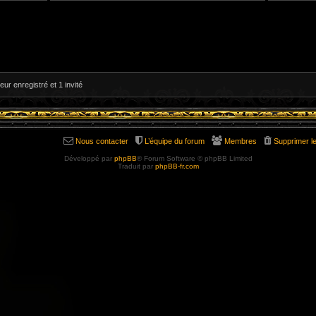
V
V
o
o
i
i
r
r
l
l
e
e
d
d
e
e
r
r
n
n
i
i
eur enregistré et 1 invité
e
e
r
r
m
m
e
e
s
s
s
s
a
a
g
g
Nous contacter
L’équipe du forum
Membres
Supprimer l
e
e
Développé par
phpBB
® Forum Software © phpBB Limited
Traduit par
phpBB-fr.com