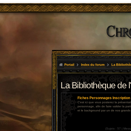
Portail
Index du forum
La Bibliothè
La Bibliothèque de 
Fiches Personnages Inscription
C'est ici que vous posterez la présentat
personnage, afin de faire valider la par
et le background par un de nos grand
(
Sujets :
57 |
Mess