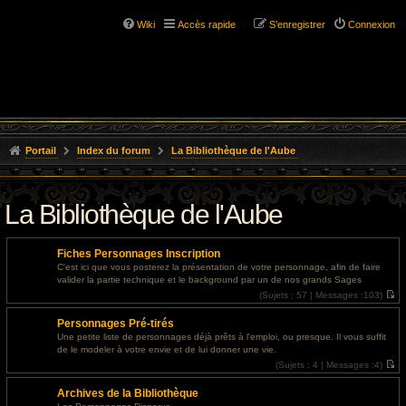
Wiki
Accès rapide
S’enregistrer
Connexion
Portail
Index du forum
La Bibliothèque de l'Aube
La Bibliothèque de l'Aube
Fiches Personnages Inscription
C'est ici que vous posterez la présentation de votre personnage, afin de faire
valider la partie technique et le background par un de nos grands Sages
(
Sujets :
57 |
Messages :
103)
V
o
Personnages Pré-tirés
i
r
Une petite liste de personnages déjà prêts à l'emploi, ou presque. Il vous suffit
l
de le modeler à votre envie et de lui donner une vie.
e
d
(
Sujets :
4 |
Messages :
4)
e
V
r
o
Archives de la Bibliothèque
n
i
i
r