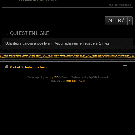
Les Personnages Disparus
e
l
Pas de message
r
e
m
d
e
e
s
r
s
n
ALLER À
a
i
g
e
e
r
m
QUI EST EN LIGNE
e
s
s
Utilisateurs parcourant ce forum : Aucun utilisateur enregistré et 1 invité
a
g
e
Portail
Index du forum
Développé par
phpBB
® Forum Software © phpBB Limited
Traduit par
phpBB-fr.com