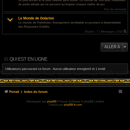
Le plus ancien et le plus célèbre sans doute. Le monde de Toril avec multitudes
e
l
de petits détails qui ne peuvent qu'inspirer chaque maître de jeu
r
e
m
d
Pas de message
e
e
s
r
Le Monde de Golarion
s
n
a
i
Le monde de Pathfinder, étrangement semblable et pourtant si dissemblable
g
e
des Royaumes Oubliés.
e
r
m
(
Sujets :
7 |
Messages :
103)
e
V
s
o
s
i
a
r
ALLER À
g
l
e
e
d
e
QUI EST EN LIGNE
r
n
i
Utilisateurs parcourant ce forum : Aucun utilisateur enregistré et 1 invité
e
r
m
e
s
s
a
Portail
Index du forum
g
e
Développé par
phpBB
® Forum Software © phpBB Limited
Traduit par
phpBB-fr.com