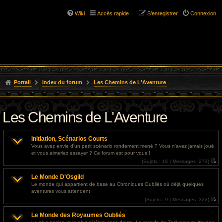
Wiki
Accès rapide
S’enregistrer
Connexion
Portail
Index du forum
Les Chemins de L'Aventure
Les Chemins de L'Aventure
Initiation, Scénarios Courts
Vous avez envie d'un petit scénario rondement mené ? Vous n'avez jamais joué
et vous aimeriez essayer ? Ce forum est pour vous !
(
Sujets :
16 |
Messages :
273)
V
o
Le Monde D'Osgild
i
r
Le monde qui appartient de base au Chroniques Oubliés où déjà quelques
l
aventures vous attendent
e
d
(
Sujets :
9 |
Messages :
323)
e
V
r
o
Le Monde des Royaumes Oubliés
n
i
i
r