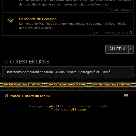
Le plus ancien et le plus célèbre sans doute. Le monde de Toril avec multitudes
e
l
de petits détails qui ne peuvent qu'inspirer chaque maître de jeu
r
e
m
d
Pas de message
e
e
s
r
Le Monde de Golarion
s
n
a
i
Le monde de Pathfinder, étrangement semblable et pourtant si dissemblable
g
e
des Royaumes Oubliés.
e
r
m
(
Sujets :
7 |
Messages :
103)
e
V
s
o
s
i
a
r
ALLER À
g
l
e
e
d
e
QUI EST EN LIGNE
r
n
i
Utilisateurs parcourant ce forum : Aucun utilisateur enregistré et 1 invité
e
r
m
e
s
s
a
Portail
Index du forum
g
e
Développé par
phpBB
® Forum Software © phpBB Limited
Traduit par
phpBB-fr.com