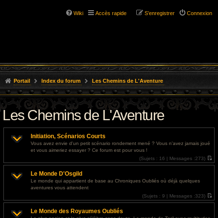
Wiki
Accès rapide
S’enregistrer
Connexion
Portail
Index du forum
Les Chemins de L'Aventure
Les Chemins de L'Aventure
Initiation, Scénarios Courts
Vous avez envie d'un petit scénario rondement mené ? Vous n'avez jamais joué
et vous aimeriez essayer ? Ce forum est pour vous !
(
Sujets :
16 |
Messages :
273)
V
o
Le Monde D'Osgild
i
r
Le monde qui appartient de base au Chroniques Oubliés où déjà quelques
l
aventures vous attendent
e
d
(
Sujets :
9 |
Messages :
323)
e
V
r
o
Le Monde des Royaumes Oubliés
n
i
i
r