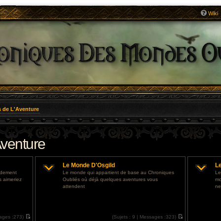
Wiki
 de L'Aventure
venture
Le Monde D'Osgild
L
ondement
Le monde qui appartient de base au Chroniques
Le
s aimeriez
Oubliés où déjà quelques aventures vous
mo
attendent
ne
ages :
273)
(
Sujets :
9 |
Messages :
323)