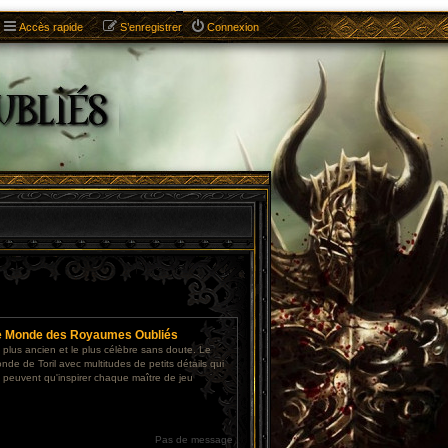
Accès rapide
S’enregistrer
Connexion
e Monde des Royaumes Oubliés
 plus ancien et le plus célèbre sans doute. Le
nde de Toril avec multitudes de petits détails qui
 peuvent qu'inspirer chaque maître de jeu
Pas de message