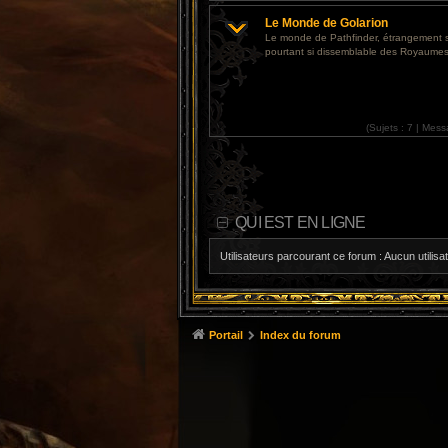
Le Monde de Golarion
Le monde de Pathfinder, étrangement 
pourtant si dissemblable des Royaumes
(
Sujets :
7 |
Mess
QUI EST EN LIGNE
Utilisateurs parcourant ce forum : Aucun utilisat
Portail
Index du forum