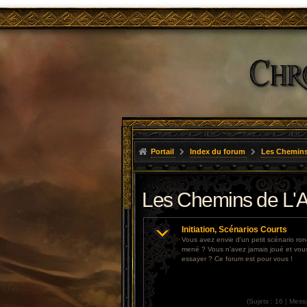
Portail
Index du forum
Les Chemins
Les Chemins de L'A
Initiation, Scénarios Courts
Vous avez envie d'un petit scénario r
mené ? Vous n'avez jamais joué et vou
essayer ? Ce forum est pour vous !
(
Sujets :
16 |
Mess