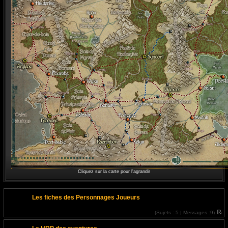
Cliquez sur la carte pour l'agrandir
Les fiches des Personnages Joueurs
(
Sujets :
5 |
Messages :
9)
V
o