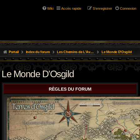
Wiki
Accès rapide
S’enregistrer
Connexion
Portail
Index du forum
Les Chemins de L'Aventure
Le Monde D'Osgild
Le Monde D'Osgild
RÈGLES DU FORUM