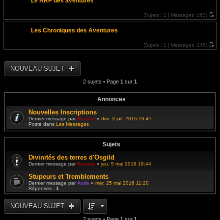
Le HRP des aventures
i
r
l
(
Sujets :
1 |
Messages :
163)
e
V
d
o
e
Les Chroniques des Aventures
i
r
r
n
l
i
(
Sujets :
1 |
Messages :
148)
e
e
V
d
r
o
e
m
i
r
e
r
NOUVEAU SUJET
n
s
l
i
s
e
e
2 sujets • Page
1
sur
1
a
d
r
g
e
m
e
r
e
n
Annonces
s
i
s
e
Nouvelles Inscriptions
a
r
g
Dernier message par
Resane
«
dim. 3 juil. 2016 10:47
m
e
Posté dans
Les Messages
e
s
s
a
Sujets
g
e
Divinités des terres d'Osgild
Dernier message par
Resane
«
jeu. 5 mai 2016 18:44
Stupeurs et Tremblements
Dernier message par
Aude
«
mer. 25 mai 2016 11:20
Réponses :
1
NOUVEAU SUJET
2 sujets • Page
1
sur
1