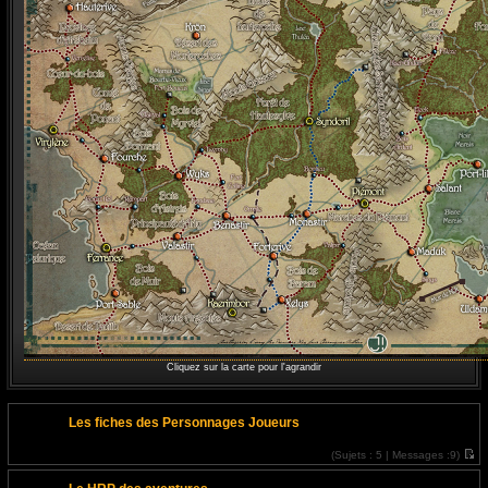
Cliquez sur la carte pour l'agrandir
Les fiches des Personnages Joueurs
(
Sujets :
5 |
Messages :
9)
V
o