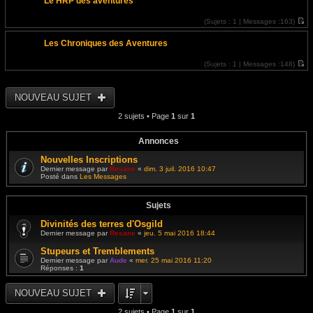
Le HRP des aventures
i
r
l
(
Sujets :
1 |
Messages :
163)
e
V
d
o
e
Les Chroniques des Aventures
i
r
r
n
l
i
(
Sujets :
1 |
Messages :
148)
e
e
V
d
r
o
e
m
i
r
e
r
NOUVEAU SUJET
n
s
l
i
s
e
e
2 sujets • Page
1
sur
1
a
d
r
g
e
m
e
r
e
n
Annonces
s
i
s
e
Nouvelles Inscriptions
a
r
g
Dernier message par
Resane
«
dim. 3 juil. 2016 10:47
m
e
Posté dans
Les Messages
e
s
s
a
Sujets
g
e
Divinités des terres d'Osgild
Dernier message par
Resane
«
jeu. 5 mai 2016 18:44
Stupeurs et Tremblements
Dernier message par
Aude
«
mer. 25 mai 2016 11:20
Réponses :
1
NOUVEAU SUJET
2 sujets • Page
1
sur
1