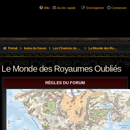
Wiki
Accès rapide
S’enregistrer
Connexion
Portail
Index du forum
Les Chemins de L'Aventure
Le Monde des Royaumes Oubliés
Le Monde des Royaumes Oubliés
RÈGLES DU FORUM