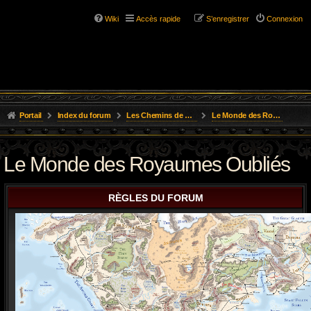
Wiki
Accès rapide
S’enregistrer
Connexion
Portail
Index du forum
Les Chemins de L'Aventure
Le Monde des Royaumes Oubliés
Le Monde des Royaumes Oubliés
RÈGLES DU FORUM