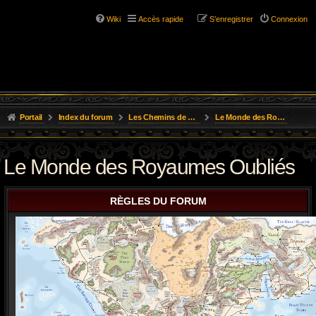
Wiki
Accès rapide
S’enregistrer
Connexion
Portail
Index du forum
Les Chemins de L'Aventure
Le Monde des Royaumes Oubliés
Le Monde des Royaumes Oubliés
RÈGLES DU FORUM