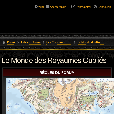
Wiki
Accès rapide
S’enregistrer
Connexion
Portail
Index du forum
Les Chemins de L'Aventure
Le Monde des Royaumes Oubliés
Le Monde des Royaumes Oubliés
RÈGLES DU FORUM